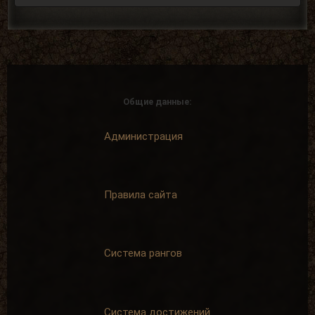
Первые успехи
Первая вылазка
Продать 50
Просмотреть
сборок
1000
материалов
+ 50 опыта
Общие данные:
сайта
+ 50 опыта
Администрация
Правила сайта
Низкий старт
Искатель
Зайти на сайт
Найти 100
5 дней подряд
артефактов
+ 20 опыта
+ 25 опыта
Система рангов
Система достижений