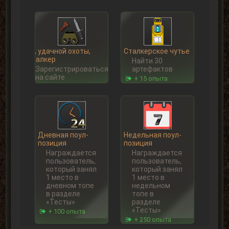
Ну, удачной охоты,
Сталкерское чутье
Сталкер
Найти 30
Зарегистрироваться
артефактов
на сайте
+ 15 опыта
Дневная поул-
Недельная поул-
позиция
позиция
Награждается
Награждается
пользователь,
пользователь,
который занял
который занял
1 место в
1 место в
дневном топе
недельном
в разделе
топе в
«Тесты»
разделе
«Тесты»
+ 100 опыта
+ 250 опыта