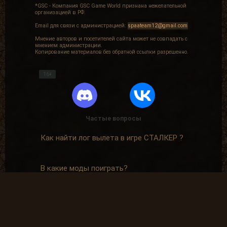
*GSC - Компания GSC Game World признана нежелательной
организацией в РФ.
Email для связи с администрацией:
spaateam12@gmail.com
Мнение авторов и посетителей сайта может не совпадать с
мнением администрации.
Копирование материалов без обратной ссылки разрешенно.
16+
Частые вопросы
Как найти лог вылета в игре СТАЛКЕР ?
В какие моды поиграть?
Где скачать оригинальную версию игры?