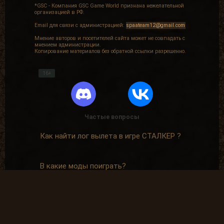
*GSC - Компания GSC Game World признана нежелательной
организацией в РФ.
Email для связи с администрацией:
spaateam12@gmail.com
Мнение авторов и посетителей сайта может не совпадать с
мнением администрации.
Копирование материалов без обратной ссылки разрешенно.
16+
Частые вопросы
Как найти лог вылета в игре СТАЛКЕР ?
В какие моды поиграть?
Где скачать оригинальную версию игры?