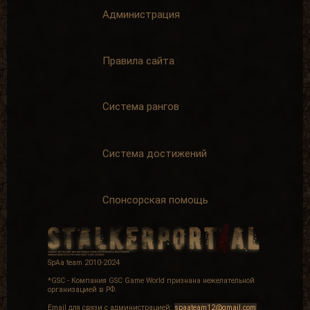
Администрация
Правила сайта
Пример для
Карьерист
подражания
Написать 1000
Написать 500
комментариев
комментариев
+ 200 опыта
Система рангов
+ 125 опыта
Система достижений
Отличник боевой и
Вот так бы всегда
Спонсорская помощь
политической
За
За помощь в
материальную
развитии SpAa
поддержку
ресурса
+ 500 опыта
+ 200 опыта
SpAa team 2010-2024
*GSC - Компания GSC Game World признана нежелательной
организацией в РФ.
Email для связи с администрацией:
spaateam12@gmail.com