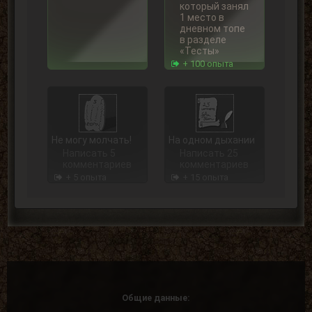
который занял
1 место в
дневном топе
в разделе
«Тесты»
+ 100 опыта
Не могу молчать!
На одном дыхании
Написать 5
Написать 25
комментариев
комментариев
+ 5 опыта
+ 15 опыта
Чем больше, тем
В центре внимания
лучше
Написать 250
Написать 100
комментариев
комментариев
+ 75 опыта
Общие данные:
+ 40 опыта