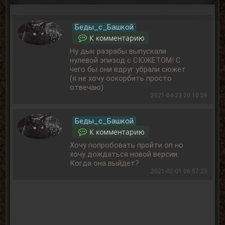
Беды_с_Башкой
К комментарию
Ну дык разрабы выпускали
нулевой эпизод с СЮЖЕТОМ! С
чего бы они вдруг убрали сюжет
(я не хочу оскорбить просто
отвечаю)
2021-04-23 20:10:59
Беды_с_Башкой
К комментарию
Хочу попробовать пройти оп но
хочу дождаться новой версии.
Когда она выйдет?
2021-02-01 06:57:23