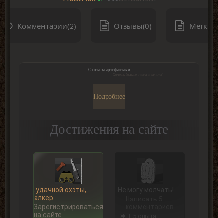
Комментарии(2)
Отзывы(0)
Метки(0
Охота за артефактами
Хочешь больше опыта и валюты?
Подробнее
Достижения на сайте
Ну, удачной охоты,
Не могу молчать!
Сталкер
Написать 5
Зарегистрироваться
комментариев
на сайте
+ 5 опыта