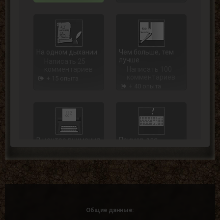
На одном дыхании
Чем больше, тем
лучше
Написать 25
комментариев
Написать 100
комментариев
+ 15 опыта
+ 40 опыта
В центре внимания
Пример для
подражания
Написать 250
комментариев
Написать 500
комментариев
+ 75 опыта
+ 125 опыта
Общие данные: