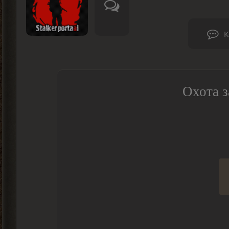
К
Охота з