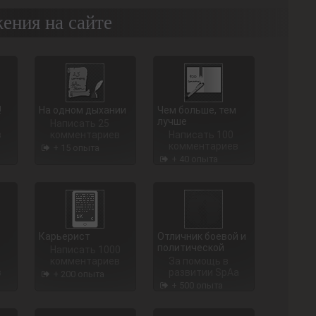
ения на сайте
!
На одном дыхании
Чем больше, тем
лучше
Написать 25
в
комментариев
Написать 100
комментариев
+ 15 опыта
+ 40 опыта
Карьерист
Отличник боевой и
политической
Написать 1000
комментариев
За помощь в
в
развитии SpAa
+ 200 опыта
+ 500 опыта