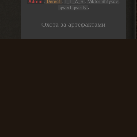
,
,
,
,
Admin
Derect
I_T_A_R
Viktor Shtykov
,
qwert qwerty
Охота за артефактами
До выброса
03 Дней
Частые вопросы
Как найти лог вылета в игре СТАЛКЕР ?