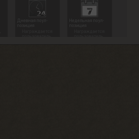
Дневная поул-
Недельная поул-
позиция
позиция
,
Награждается
Награждается
пользователь,
пользователь,
который занял
который занял
1 место в
1 место в
дневном топе
недельном
в разделе
топе в
«Тесты»
разделе
«Тесты»
+ 100 опыта
+ 250 опыта
Долгожитель
Сталкерское чутье
Зайти на сайт
Найти 30
30 дней
артефактов
подряд
+ 15 опыта
+ 150 опыта