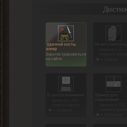
Достиж
Ну, удачной охоты,
Не могу молчать
Сталкер
Написать 5
Зарегистрироваться
комментарие
на сайте
+ 5 опыта
В центре внимания
Пример для
подражания
Написать 250
комментариев
Написать 500
комментарие
+ 75 опыта
+ 125 опыта