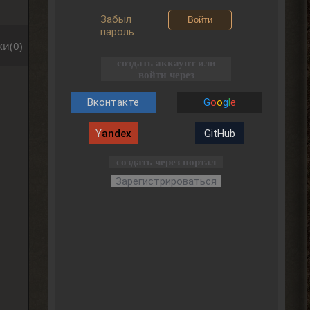
Забыл
Войти
пароль
и(0)
создать аккаунт или
войти через
Вконтакте
G
o
o
g
l
e
Y
andex
GitHub
создать через портал
Зарегистрироваться