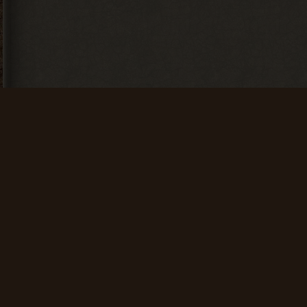
Искатель
Счастливчик
Найти 100
Найти 500
артефактов
артефактов
+ 25 опыта
+ 100 опыта
Мусоросборщик
Финиш
Продать 600
Зайти на сайт
сборок
60 дней
подряд
+ 150 опыта
+ 200 опыта
Общие данные:
Администрация
Проводник