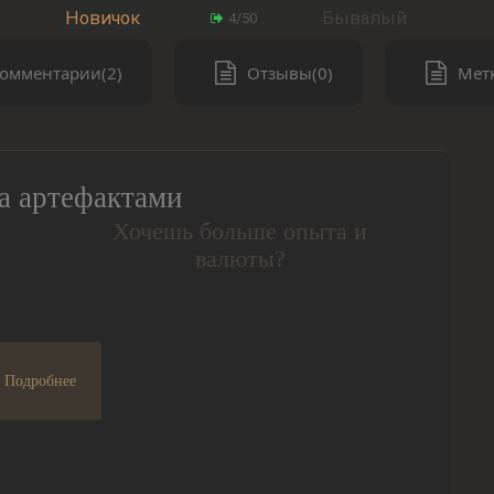
Новичок
Бывалый
4/50
омментарии(2)
Отзывы(0)
Метк
а артефактами
Хочешь больше опыта и
валюты?
Подробнее