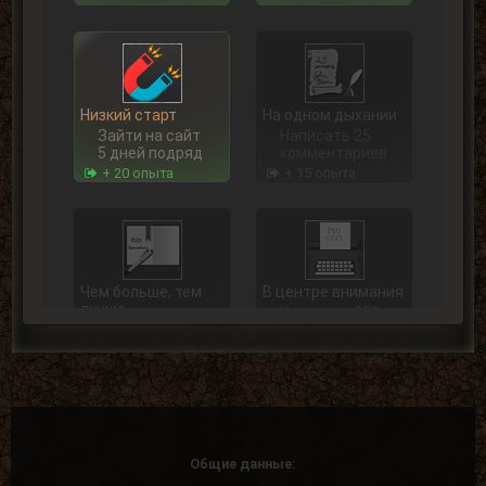
Низкий старт
На одном дыхании
Зайти на сайт
Написать 25
5 дней подряд
комментариев
+ 20 опыта
+ 15 опыта
Чем больше, тем
В центре внимания
лучше
Написать 250
Написать 100
комментариев
комментариев
+ 75 опыта
+ 40 опыта
Общие данные: