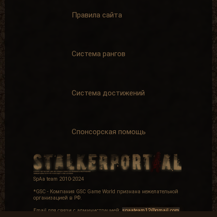
+ 40 опыта
Правила сайта
Система рангов
Пример для
Карьерист
подражания
Написать 1000
Написать 500
комментариев
комментариев
+ 200 опыта
+ 125 опыта
Система достижений
Спонсорская помощь
Отличник боевой и
Вот так бы всегда
политической
За
За помощь в
материальную
развитии SpAa
поддержку
ресурса
+ 500 опыта
SpAa team 2010-2024
+ 200 опыта
*GSC - Компания GSC Game World признана нежелательной
организацией в РФ.
Email для связи с администрацией:
spaateam12@gmail.com