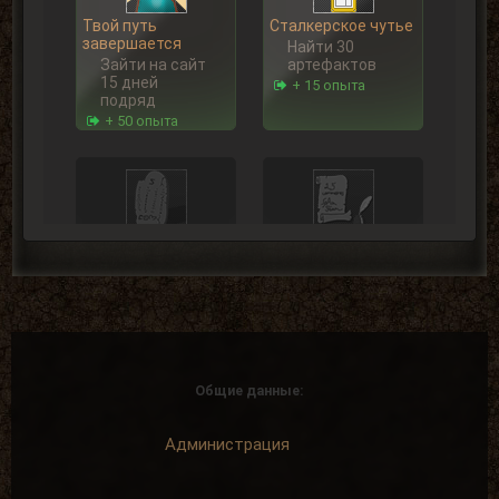
Твой путь
Сталкерское чутье
завершается
Найти 30
Зайти на сайт
артефактов
15 дней
+ 15 опыта
подряд
+ 50 опыта
Не могу молчать!
На одном дыхании
Написать 5
Написать 25
комментариев
комментариев
+ 5 опыта
+ 15 опыта
Общие данные:
Чем больше, тем
В центре внимания
Администрация
лучше
Написать 250
Написать 100
комментариев
комментариев
+ 75 опыта