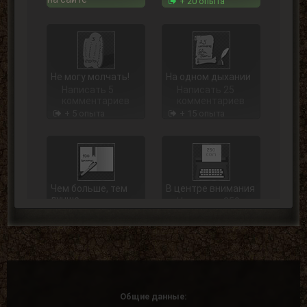
+ 20 опыта
Не могу молчать!
На одном дыхании
Написать 5
Написать 25
комментариев
комментариев
+ 5 опыта
+ 15 опыта
Чем больше, тем
В центре внимания
лучше
Написать 250
Написать 100
комментариев
комментариев
+ 75 опыта
+ 40 опыта
Общие данные: