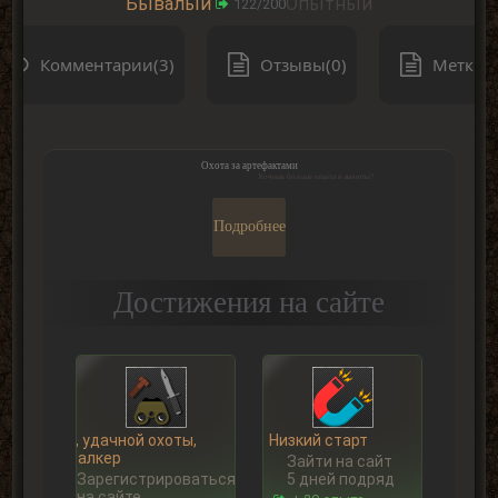
Бывалый
Опытный
122/200
Комментарии(3)
Отзывы(0)
Метки(0
Охота за артефактами
Хочешь больше опыта и валюты?
Подробнее
Достижения на сайте
Ну, удачной охоты,
Низкий старт
Сталкер
Зайти на сайт
Зарегистрироваться
5 дней подряд
на сайте