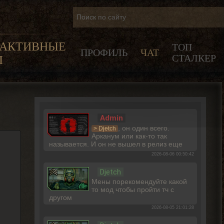
РАКТИВНЫЕ
ТОП
ПРОФИЛЬ
ЧАТ
СТАЛКЕР
Ы
Admin
, он один всего.
> Djetch
Арканум или как-то так
называется. И он не вышел в релиз еще
2026-08-06 00:50:42
Djetch
Мены порекомендуйте какой
то мод чтобы пройти тч с
другом
2026-08-05 21:01:28