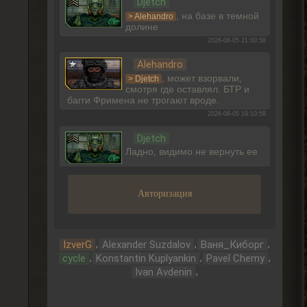
Djetch
, на базе в темной
> Alehandro
долине
2026-08-05 21:00:58
Alehandro
, может взорвали,
> Djetch
смотря где оставлял. БТР и
багги Фримена не трогают вроде.
2026-08-05 19:10:58
Djetch
Ладно, видимо не вернуть ее
2026-08-05 15:46:22
Авторизация
Djetch
-3 часа прогресса, кайффф
2026-08-05 14:08:44
,
,
,
IzverG
Alexander Suzdalov
Ваня_Киборг
,
,
,
cycle
Konstantin Kuplyankin
Pavel Cherny
Djetch
,
Ivan Avdenin
А че делать если машину
угнали? В солянке
2026-08-05 14:07:27