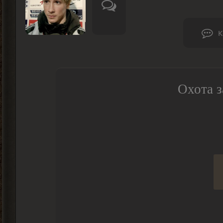
К
Охота з