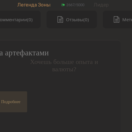
Легенда Зоны
Лидер
2667/5000
омментарии(0)
Отзывы(0)
Метк
а артефактами
Хочешь больше опыта и
валюты?
Подробнее