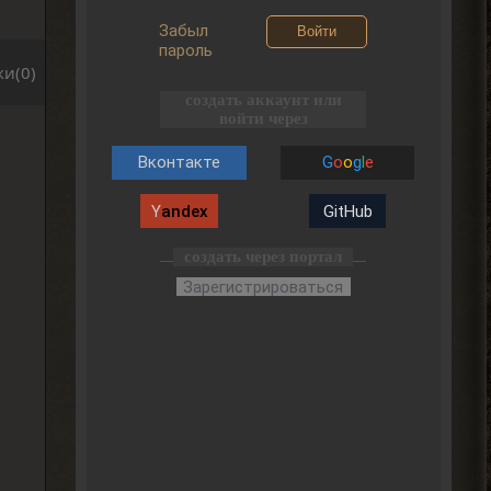
Забыл
Войти
пароль
и(0)
создать аккаунт или
войти через
Вконтакте
G
o
o
g
l
e
Y
andex
GitHub
создать через портал
Зарегистрироваться