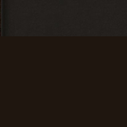
Дневная поул-
Недельная поул-
позиция
позиция
Награждается
Награждаетс
пользователь,
пользователь,
который занял
который заня
1 место в
1 место в
дневном топе
недельном
в разделе
топе в
«Тесты»
разделе
«Тесты»
+ 100 опыта
+ 250 опыта
Первые успехи
Коммерсант
Продать 50
Продать 150
сборок
сборок
+ 50 опыта
+ 75 опыта