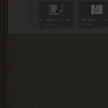
На одном дыхании
Чем больше, тем
лучше
Написать 25
комментариев
Написать 100
комментарие
+ 15 опыта
+ 40 опыта
Карьерист
Отличник боевой
политической
Написать 1000
комментариев
За помощь в
развитии SpA
+ 200 опыта
+ 500 опыта