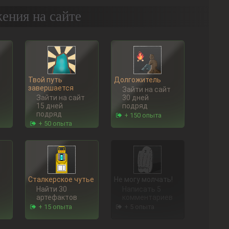
ения на сайте
Твой путь
Долгожитель
завершается
Зайти на сайт
Зайти на сайт
30 дней
15 дней
подряд
подряд
+ 150 опыта
+ 50 опыта
Сталкерское чутье
Не могу молчать!
Найти 30
Написать 5
артефактов
комментариев
+ 15 опыта
+ 5 опыта