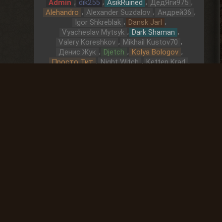
,
,
,
,
Admin
dik255
AsikRuined
ДедЯги975
,
,
,
Alehandro
Alexander Suzdalov
Андрей36
,
,
Igor Shkreblak
Dansk Jarl
,
,
Vyacheslav Mytsyk
Dark Shaman
,
,
Valery Koreshkov
Mikhail Kustov70
,
,
,
Денис Жук
Djetch
Kolya Bologov
,
,
,
Просто Тит
Night Witch
Ketten Krad
,
,
qwert qwerty
Yury Pryadko
Охота за артефактами
До выброса
01 Дней