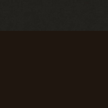
Искатель
Счастливчик
Найти 100
Найти 500
я
артефактов
артефактов
+ 25 опыта
+ 100 опыта
л
Мусоросборщик
Первая вылазка
Продать 600
Просмотреть
сборок
1000
материалов
+ 150 опыта
сайта
+ 50 опыта