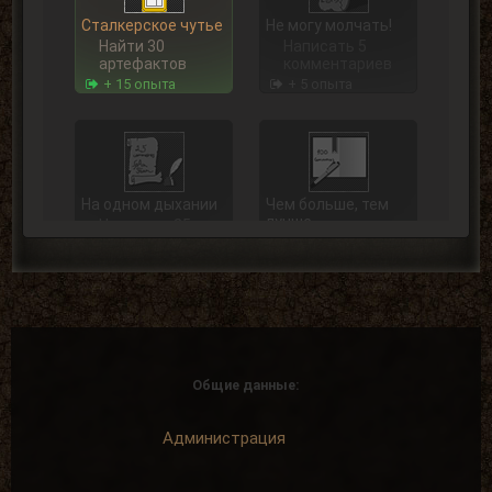
Сталкерское чутье
Не могу молчать!
Найти 30
Написать 5
артефактов
комментариев
+ 15 опыта
+ 5 опыта
На одном дыхании
Чем больше, тем
лучше
Написать 25
комментариев
Написать 100
комментариев
+ 15 опыта
+ 40 опыта
Общие данные:
В центре внимания
Пример для
подражания
Написать 250
Администрация
комментариев
Написать 500
комментариев
+ 75 опыта
+ 125 опыта