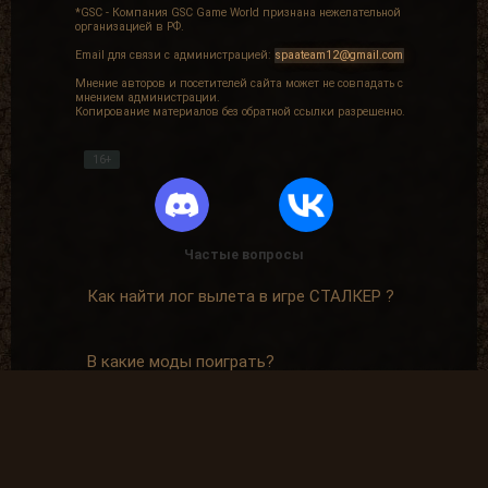
*GSC - Компания GSC Game World признана нежелательной
организацией в РФ.
Email для связи с администрацией:
spaateam12@gmail.com
Мнение авторов и посетителей сайта может не совпадать с
мнением администрации.
Копирование материалов без обратной ссылки разрешенно.
16+
Частые вопросы
Как найти лог вылета в игре СТАЛКЕР ?
В какие моды поиграть?
Где скачать оригинальную версию игры?