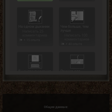
На одном дыхании
Чем больше, тем
лучше
Написать 25
комментариев
Написать 100
комментариев
+ 15 опыта
+ 40 опыта
В центре внимания
Пример для
подражания
Написать 250
комментариев
Написать 500
комментариев
+ 75 опыта
+ 125 опыта
Общие данные: