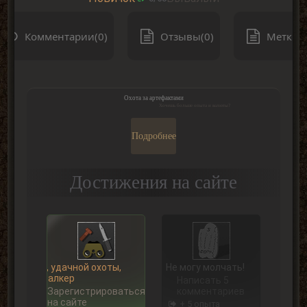
Комментарии(0)
Отзывы(0)
Метки(0
Охота за артефактами
Хочешь больше опыта и валюты?
Подробнее
Достижения на сайте
Ну, удачной охоты,
Не могу молчать!
Сталкер
Написать 5
Зарегистрироваться
комментариев
на сайте
+ 5 опыта