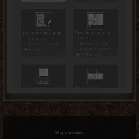
На одном дыхании
Чем больше, тем
лучше
Написать 25
комментариев
Написать 100
комментариев
+ 15 опыта
+ 40 опыта
В центре внимания
Пример для
подражания
Написать 250
комментариев
Написать 500
комментариев
+ 75 опыта
+ 125 опыта
Общие данные: