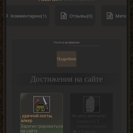
Комментарии(1)
Отзывы(0)
Метки(0
Охота за артефактами
Хочешь больше опыта и валюты?
Подробнее
Достижения на сайте
Ну, удачной охоты,
Не могу молчать!
Сталкер
Написать 5
Зарегистрироваться
комментариев
на сайте
+ 5 опыта