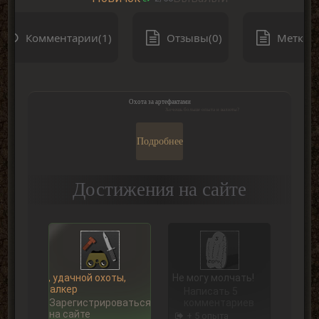
Комментарии(1)
Отзывы(0)
Метки(0
Охота за артефактами
Хочешь больше опыта и валюты?
Подробнее
Достижения на сайте
Ну, удачной охоты,
Не могу молчать!
Сталкер
Написать 5
Зарегистрироваться
комментариев
на сайте
+ 5 опыта