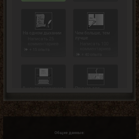
На одном дыхании
Чем больше, тем
лучше
Написать 25
комментариев
Написать 100
комментариев
+ 15 опыта
+ 40 опыта
В центре внимания
Пример для
подражания
Написать 250
комментариев
Написать 500
комментариев
+ 75 опыта
+ 125 опыта
Общие данные: