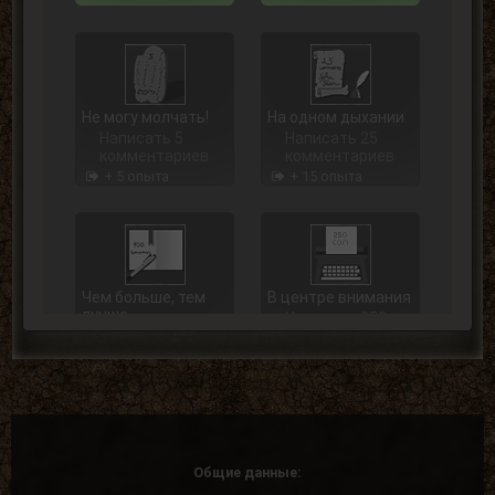
Не могу молчать!
На одном дыхании
Написать 5
Написать 25
комментариев
комментариев
+ 5 опыта
+ 15 опыта
Чем больше, тем
В центре внимания
лучше
Написать 250
Написать 100
комментариев
комментариев
+ 75 опыта
+ 40 опыта
Общие данные: