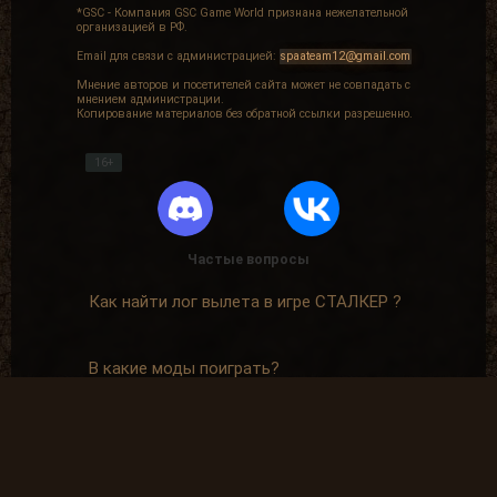
*GSC - Компания GSC Game World признана нежелательной
организацией в РФ.
Email для связи с администрацией:
spaateam12@gmail.com
Мнение авторов и посетителей сайта может не совпадать с
мнением администрации.
Копирование материалов без обратной ссылки разрешенно.
16+
Частые вопросы
Как найти лог вылета в игре СТАЛКЕР ?
В какие моды поиграть?
Где скачать оригинальную версию игры?