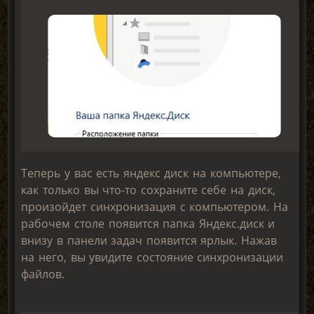
Теперь у вас есть яндекс диск на компьютере,
как только вы что-то сохраните себе на диск,
произойдет синхронизация с компьютером. На
рабочем столе появится папка Яндекс.диск и
внизу в панели задач появится ярлык. Нажав
на него, вы увидите состояние синхронизации
файлов.