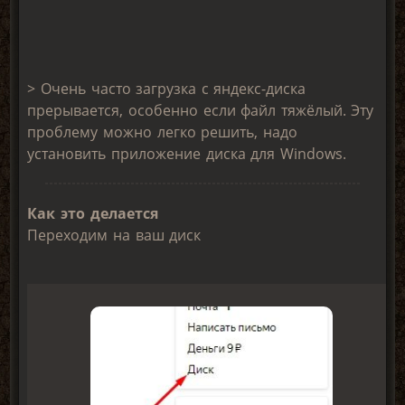
> Очень часто загрузка с яндекс-диска
прерывается, особенно если файл тяжёлый. Эту
проблему можно легко решить, надо
установить приложение диска для Windows.
Как это делается
Переходим на ваш диск