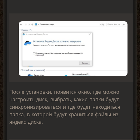
После установки, появится окно, где можно
настроить диск, выбрать, какие папки будут
синхронизироваться и где будет находиться
папка, в которой будут храниться файлы из
яндекс диска.