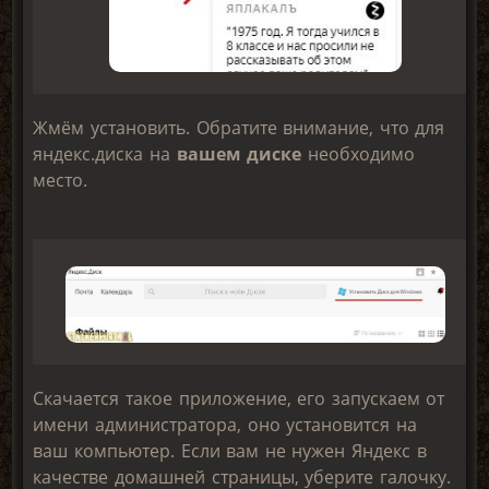
Жмём установить. Обратите внимание, что для
яндекс.диска на
вашем диске
необходимо
место.
Скачается такое приложение, его запускаем от
имени администратора, оно установится на
ваш компьютер. Если вам не нужен Яндекс в
качестве домашней страницы, уберите галочку.