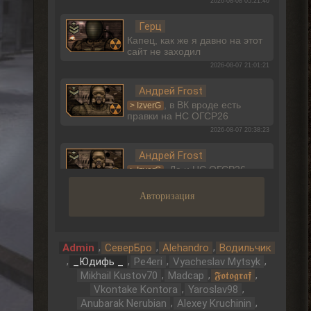
2026-08-08 05:21:40
Герц
Капец, как же я давно на этот
сайт не заходил
2026-08-07 21:01:21
Андрей Frost
, в ВК вроде есть
> IzverG
правки на НС ОГСР26
2026-08-07 20:38:23
Андрей Frost
, Да и НС ОГСР26
> IzverG
говно полное, зачем тебе в
эту поделку гамать?
Авторизация
2026-08-07 20:34:18
Андрей Frost
, Приветсвую, да
,
,
,
> IzverG
Admin
СеверБро
Alehandro
Водильчик
может и есть правки на НС
,
,
,
,
_Юдифь _
Pe4eri
Vyacheslav Mytsyk
ОГСР26 где-то, но явно не на том сайте
,
,
,
Mikhail Kustov70
Madcap
𝕱𝖔𝖙𝖔𝖌𝖗𝖆𝖋
2026-08-07 20:33:30
,
,
Vkontake Kontora
Yaroslav98
,
,
Anubarak Nerubian
Alexey Kruchinin
Dimaruu