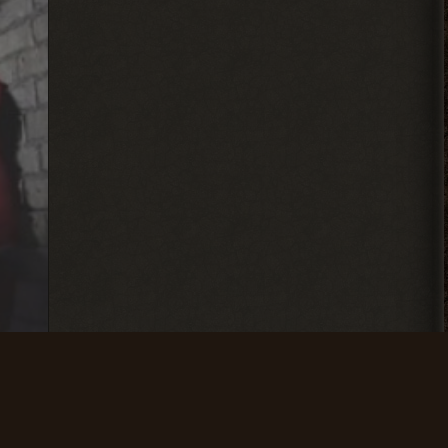
IzverG
ребят правки на ns OGSR26
где нибуть есть?
2026-08-07 15:08:56
Admin
, он один всего.
> Djetch
Арканум или как-то так
называется. И он не вышел в релиз еще
2026-08-06 00:50:42
Djetch
Мены порекомендуйте какой
то мод чтобы пройти тч с
другом
2026-08-05 21:01:28
Djetch
, на базе в темной
> Alehandro
долине
2026-08-05 21:00:58
Alehandro
ом
, может взорвали,
> Djetch