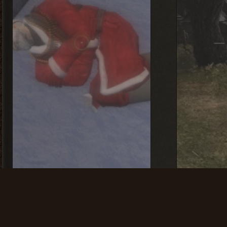
Ночь Перед
Конец С
Рождеством 3
Послед