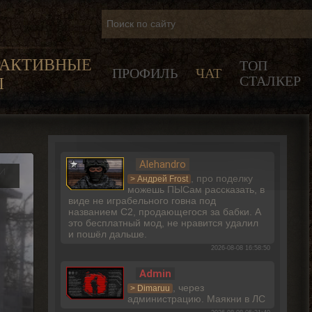
РАКТИВНЫЕ
ТОП
ПРОФИЛЬ
ЧАТ
СТАЛКЕР
Ы
Alehandro
И
, про поделку
> Андрей Frost
можешь ПЫСам рассказать, в
виде не играбельного говна под
названием С2, продающегося за бабки. А
это бесплатный мод, не нравится удалил
и пошёл дальше.
2026-08-08 16:58:50
Admin
, через
> Dimaruu
администрацию. Маякни в ЛС