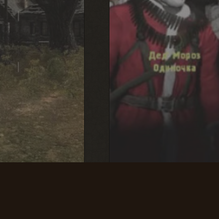
вета 2:
Ночь перед Рождеств
ний Восход