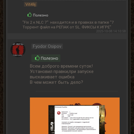
Vit4lij
Полезно
"Fix 2 к NLC 7" находится и в правках в папке "7
Торрент файл на РЕПАК от SL. ФИКСЫ К ИГРЕ"
2025-10-08 14:10:58
Fyodor Osipov
Полезно
Всем доброго времени суток!
Установил правки,при запуске
выскакивает ошибка
В чем может быть дело?