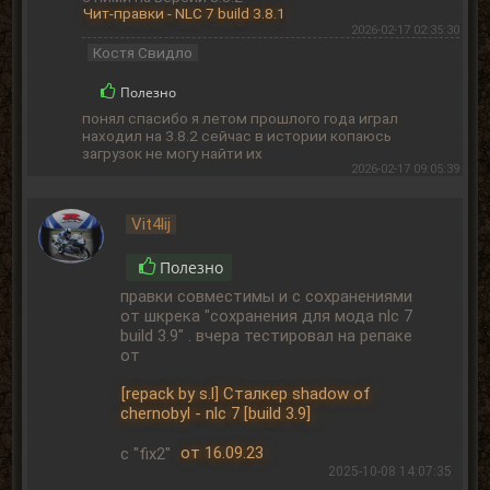
Чит-правки - NLC 7 build 3.8.1
2026-02-17 02:35:30
Костя Свидло
Полезно
понял спасибо я летом прошлого года играл
находил на 3.8.2 сейчас в истории копаюсь
загрузок не могу найти их
2026-02-17 09:05:39
Vit4lij
Полезно
правки совместимы и с сохранениями
от шкрека "сохранения для мода nlc 7
build 3.9" . вчера тестировал на репаке
от
[repack by s.l] Сталкер shadow of
chernobyl - nlc 7 [build 3.9]
с "fix2"
от 16.09.23
2025-10-08 14:07:35