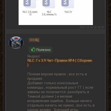
2025-09-26 22:56:07
Vit4lij
Полезно
Яндекс:
NLC 7 v 3.9 Чит-Правки №4 ( Сборник
)
Полная версия правок , все есть в
продаже .
Добавил только консольные
команды , нормальный рост ГГ ( если
завалы не получается разобрать в
Темной долине ) и мелкие
исправления ошибок . Больше ничего
отдельно качать не нужно , все есть в
одном архиве . Хорошей игры .