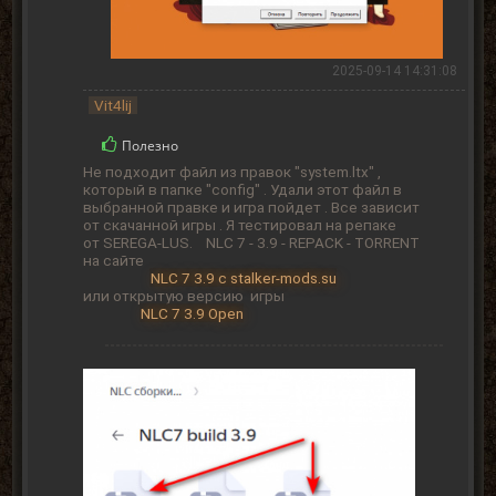
2025-09-14 14:31:08
Vit4lij
Полезно
Не подходит файл из правок "system.ltx" ,
который в папке "config" . Удали этот файл в
выбранной правке и игра пойдет . Все зависит
от скачанной игры . Я тестировал на репаке
от SEREGA-LUS. NLC 7 - 3.9 - REPACK - TORRENT
на сайте
NLC 7 3.9 с stalker-mods.su
или открытую версию игры
NLC 7 3.9 Open