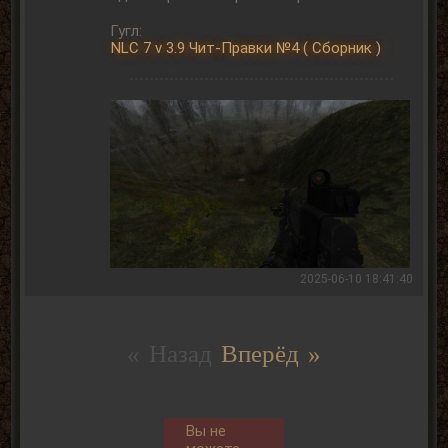
Гугл:
NLC 7 v 3.9 Чит-Правки №4 ( Сборник )
2025-06-10 18:41:40
« Назад
Вперёд »
Вы не