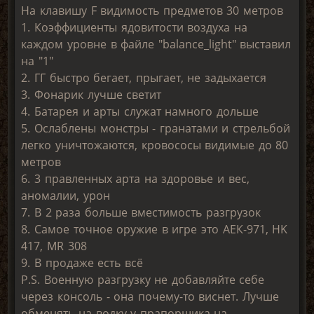
На клавишу F видимость предметов 30 метров
1. Коэффициенты ядовитости воздуха на
каждом уровне в файле "balance_light" выставил
на "1"
2. ГГ быстро бегает, прыгает, не задыхается
3. Фонарик лучше светит
4. Батарея и арты служат намного дольше
5. Ослаблены монстры - гранатами и стрельбой
легко уничтожаются, кровососы видимые до 80
метров
6. 3 правленных арта на здоровье и вес,
аномалии, урон
7. В 2 раза больше вместимость разгрузок
8. Самое точное оружие в игре это АЕК-971, HK
417, MR 308
9. В продаже есть всё
P.S. Военную разгрузку не добавляйте себе
через консоль - она почему-то виснет. Лучше
обменять на водку у прапорщика на