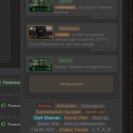
Djetch
, на базе в темной
> Alehandro
долине
2026-08-05 21:00:58
Alehandro
, может взорвали,
> Djetch
смотря где оставлял. БТР и
багги Фримена не трогают вроде.
2026-08-05 19:10:58
Djetch
Ладно, видимо не вернуть ее
2026-08-05 15:46:22
Полезно
1
Авторизация
Djetch
-3 часа прогресса, кайффф
1-07-25 13:22:44
2026-08-05 14:08:44
Полезно
1
,
,
,
Admin
Alehandro
Забулдыга
,
,
Беременный Гвоздик
Dansk Jarl
Djetch
2021-07-25 18:07:55
,
,
,
Dark Shaman
Rostik Utkin
Madcap
А че делать если машину
,
,
Денис Жук
Andrey Sakhanenkov
Полезно
5
угнали? В солянке
,
,
,
/ keffir 3231
Stalker Vampir
I_T_A_R
2026-08-05 14:07:27