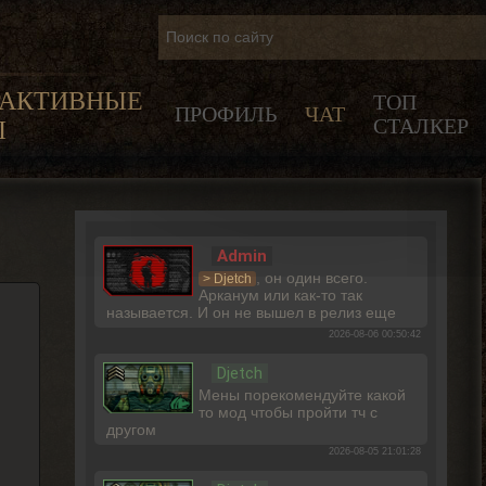
РАКТИВНЫЕ
ТОП
ПРОФИЛЬ
ЧАТ
СТАЛКЕР
Ы
Admin
, он один всего.
> Djetch
Арканум или как-то так
называется. И он не вышел в релиз еще
2026-08-06 00:50:42
Djetch
Мены порекомендуйте какой
то мод чтобы пройти тч с
другом
2026-08-05 21:01:28