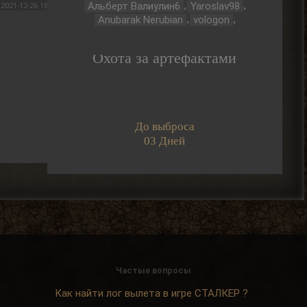
,
,
Альберт Валиулин6
Yaroslav98
2021-12-26 18:52:55
Djetch
,
,
Anubarak Nerubian
vologon
, ну так я делаю
> Alehandro
Охота за артефактами
2026-08-04 18:16:12
Alehandro
, ну так делай, до
> Djetch
определённого момента надо
инфраструктуру на базе налаживать и
До выброса
всем помогать.
03 Дней
2026-08-04 18:15:24
Djetch
, у меня квест на
> Alehandro
подключение света у
бармена еще
2026-08-04 18:13:23
Alehandro
, водила ещё,
> Djetch
механика у тя нет пока
Частые вопросы
скорей всего.
2026-08-04 18:12:06
Как найти лог вылета в игре СТАЛКЕР ?