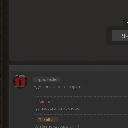
Ян
imposseblen
куда совать этот скрипт
Admin
gamedata в папку с игрой
ДядяВаня
А я бы не удержался...)))