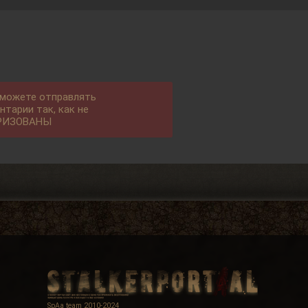
 можете отправлять
нтарии так, как не
РИЗОВАНЫ
SpAa team 2010-2024