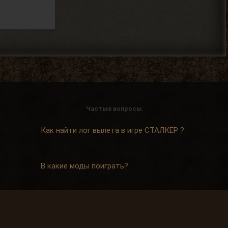
2026-08-04 11:25:37
Ковырялов
, пусть не
> Андрей Frost
торопятся, иначе я вообще
не закончу прохождение этого мода... Х)
2026-08-04 00:46:49
Djetch
, видимо придётся
> Alehandro
Частые вопросы
идти в х10(
2026-08-04 00:33:03
Как найти лог вылета в игре СТАЛКЕР ?
Alehandro
, у других персов на
> Djetch
В какие моды поиграть?
базе нету квестов? Если нет,
то сюжет солянки двигай.
2026-08-03 20:19:42
Где скачать оригинальную версию игры?