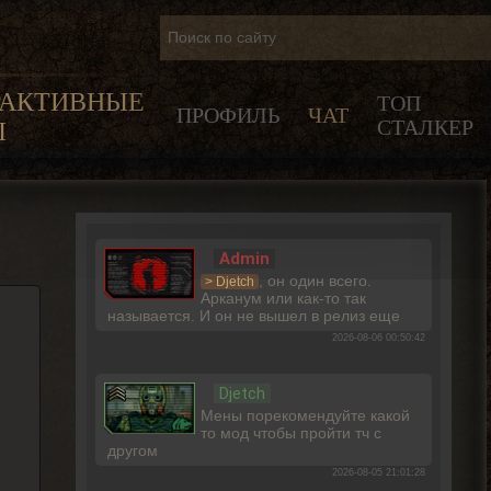
РАКТИВНЫЕ
ТОП
ПРОФИЛЬ
ЧАТ
СТАЛКЕР
Ы
Admin
, он один всего.
> Djetch
Арканум или как-то так
называется. И он не вышел в релиз еще
2026-08-06 00:50:42
Djetch
Мены порекомендуйте какой
то мод чтобы пройти тч с
другом
2026-08-05 21:01:28