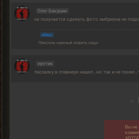
Олег Бакушин
не получается сделать фото эмбриона не подс
AlNaz
Пиксель нужный ловить надо
еретик
пасхалку в спавнере нашел , но так и не понял ,
« 
Вы не
комме
АВТО