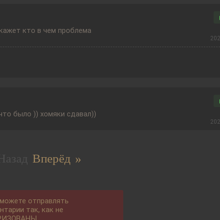
кажет кто в чем проблема
202
 что было )) хомяки сдавал))
202
Назад
Вперёд »
 можете отправлять
нтарии так, как не
РИЗОВАНЫ