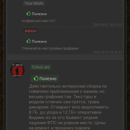
Your Waifu
Полезно
пофиксил как-то?
2025-08-07 20:13:52
Admin
Полезно
СНижайте настройки графики
2025-08-07 22:24:22
SokoLais
Полезно
Действительно интересная сборка по
геймплею приближенная к ванили, но
весьма графонистая. Текстуры и
модели отлично смотрятся, трава
шикарная. Отжирает всю видеопамять
8 ГБ. до упора и 12 ГБ+ оперативки.
Видимо из за это бывают редкие
падения ФПС на ровном месте. Цены
на ремонт и прокачку снаряги