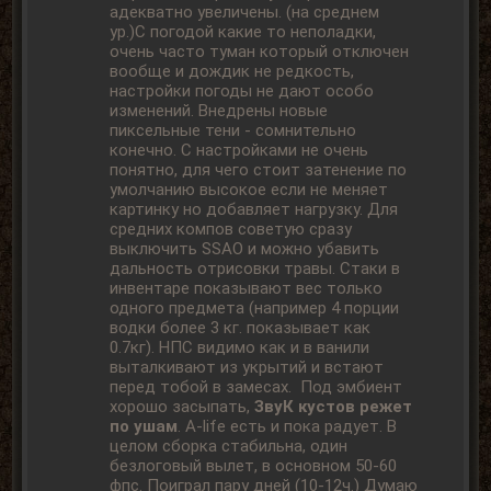
адекватно увеличены. (на среднем
ур.)С погодой какие то неполадки,
очень часто туман который отключен
вообще и дождик не редкость,
настройки погоды не дают особо
изменений. Внедрены новые
пиксельные тени - сомнительно
конечно. С настройками не очень
понятно, для чего стоит затенение по
умолчанию высокое если не меняет
картинку но добавляет нагрузку. Для
средних компов советую сразу
выключить SSAO и можно убавить
дальность отрисовки травы. Стаки в
инвентаре показывают вес только
одного предмета (например 4 порции
водки более 3 кг. показывает как
0.7кг). НПС видимо как и в ванили
выталкивают из укрытий и встают
перед тобой в замесах. Под эмбиент
хорошо засыпать,
ЗвуК кустов режет
по ушам
. A-life есть и пока радует. В
целом сборка стабильна, один
безлоговый вылет, в основном 50-60
фпс. Поиграл пару дней (10-12ч.) Думаю