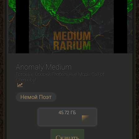
Anomaly Medium
Готовые Сборки/Глобальные Моды Сall of
Сhernobyl
Немой Поэт
45.72 ГБ
Скачать