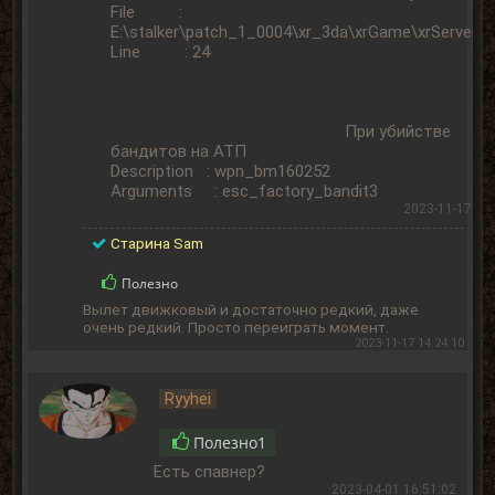
File :
E:\stalker\patch_1_0004\xr_3da\xrGame\xrServer_
Line : 24
При убийстве
бандитов на АТП
Description : wpn_bm160252
Arguments : esc_factory_bandit3
2023-11-17 13:
Старина Sam
Полезно
Вылет движковый и достаточно редкий, даже
очень редкий. Просто переиграть момент.
2023-11-17 14:24:10
Ryyhei
Полезно
1
Есть спавнер?
2023-04-01 16:51:02