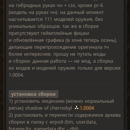
на гибридных руках чн + css, кроме рг-6
(модель на руках чн). на данный момент
насчитывается 111 моделей оружия, без
уникальных образцов. так же в сборке
присутствуют геймплейные фишки
и обновлённая графика (в зоне теперь осень),
делающие перепрохождение оригинала тч
более интереснее. прошу не путать моды
и сборки: данная работа — не мод, а сборка
из модов и моделей оружия. только для версии
1.0004.
установка сборки
1) установить лицензию (можно нормальный
репак) shadow of chernobyl
1.0004
2) распаковать и перенести содержимое архива
сборки в папку с игрой (bin, userdata,
fsgame.ltx, gamedata.dbc - dbl)