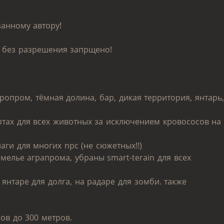
занному автору!
в без разрешения запрщено!
агропром, тёмная долина, бар, дикая территория, янтарь,
ртах для всех животных за исключением кровососов на
аги для многих npc (не сюжетных!!)
земелье аграпрома, убраны smart-terain для всех
а янтаре для долга, на радаре для зомби. также
тров до 300 метров.