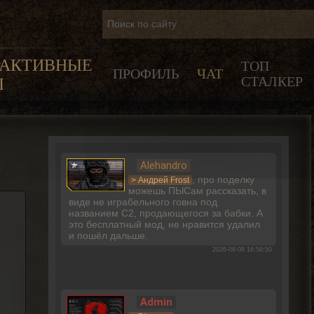
РАКТИВНЫЕ
ТОП
ПРОФИЛЬ
ЧАТ
СТАЛКЕР
Ы
Alehandro
, про поделку
> Андрей Frost
можешь ПЫСам рассказать, в
виде не играбельного говна под
названием С2, продающегося за бабки. А
это бесплатный мод, не нравится удалил
и пошёл дальше.
2026-08-08 16:58:50
Admin