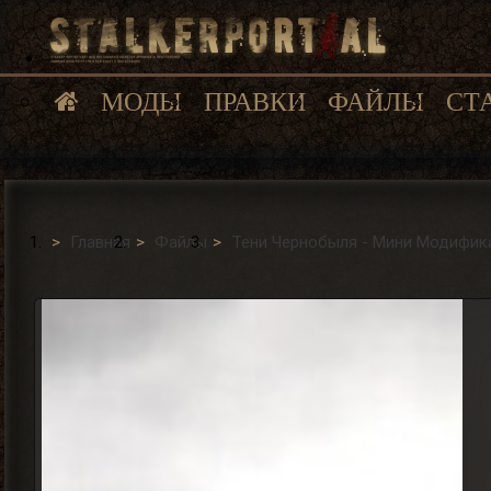
МОДЫ
ПРАВКИ
ФАЙЛЫ
СТ
Главная
Файлы
Тени Чернобыля - Мини Модифик