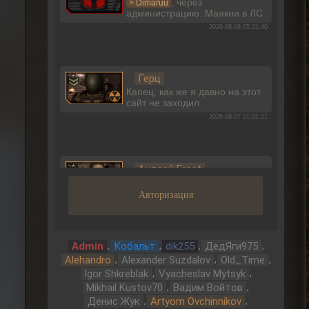
, через
> Dimaruu
администрацию. Маякни в ЛС
2026-08-08 05:21:40
Герц
Капец, как же я давно на этот
сайт не заходил
2026-08-07 21:01:21
Андрей Frost
, в ВК вроде есть
> IzverG
правки на НС ОГСР26
Авторизация
2026-08-07 20:38:23
,
,
,
,
Admin
Кобальт
dik255
ДедЯги975
Андрей Frost
,
,
,
Alehandro
Alexander Suzdalov
Old_Time
, Да и НС ОГСР26
,
,
Igor Shkreblak
Vyacheslav Mytsyk
> IzverG
говно полное, зачем тебе в
,
,
Mikhail Kustov70
Вадим Войтов
эту поделку гамать?
,
,
Денис Жук
Artyom Ovchinnikov
2026-08-07 20:34:18