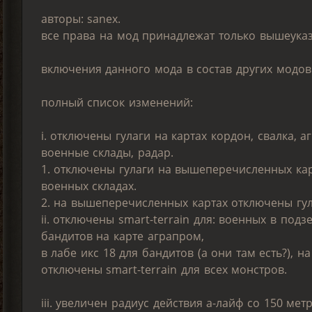
авторы: sanex.
все права на мод принадлежат только вышеука
включения данного мода в состав других модо
полный список изменений:
i. отключены гулаги на картах кордон, свалка, 
военные склады, радар.
1. отключены гулаги на вышеперечисленных ка
военных складах.
2. на вышеперечисленных картах отключены гул
ii. отключены smart-terrain для: военных в под
бандитов на карте аграпром,
в лабе икс 18 для бандитов (а они там есть?), н
отключены smart-terrain для всех монстров.
iii. увеличен радиус действия а-лайф со 150 ме