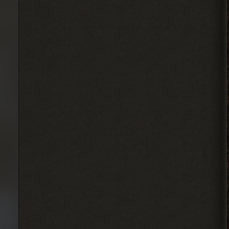
2026-08-07 17:26:18
Dimaruu
Привет
Подскажите как
редактировать свои добавленные посты
на интерактивную карту?
2026-08-07 17:24:57
IzverG
бесит уже баланс
этот.мутанты дружат со
всеми.кроме меня
2026-08-07 15:10:21
IzverG
ребят правки на ns OGSR26
где нибуть есть?
2026-08-07 15:08:56