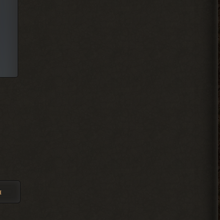
Admin
, он один всего.
> Djetch
Арканум или как-то так
называется. И он не вышел в релиз еще
2026-08-06 00:50:42
Djetch
Мены порекомендуйте какой
то мод чтобы пройти тч с
другом
2026-08-05 21:01:28
Djetch
, на базе в темной
> Alehandro
я
долине
2026-08-05 21:00:58