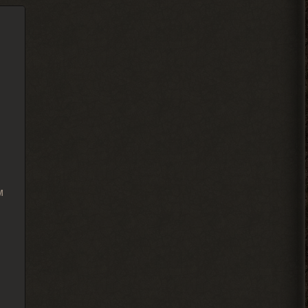
Alehandro
, может взорвали,
> Djetch
смотря где оставлял. БТР и
багги Фримена не трогают вроде.
2026-08-05 19:10:58
Djetch
Ладно, видимо не вернуть ее
2026-08-05 15:46:22
м
Djetch
-3 часа прогресса, кайффф
2026-08-05 14:08:44