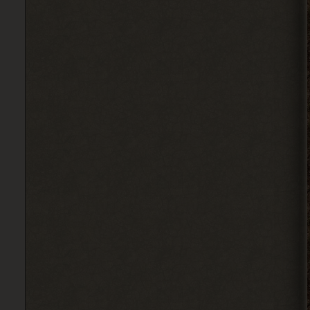
Djetch
А че делать если машину
угнали? В солянке
2026-08-05 14:07:27
Djetch
, ну так я делаю
> Alehandro
2026-08-04 18:16:12
Alehandro
, ну так делай, до
> Djetch
определённого момента надо
инфраструктуру на базе налаживать и
всем помогать.
2026-08-04 18:15:24