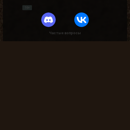
16+
Частые вопросы
Как найти лог вылета в игре СТАЛКЕР ?
В какие моды поиграть?
Где скачать оригинальную версию игры?
Где скачать патчи на сталкер?