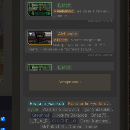
Djetch
, на базе в темной
> Alehandro
долине
2026-08-05 21:00:58
Alehandro
, может взорвали,
> Djetch
смотря где оставлял. БТР и
багги Фримена не трогают вроде.
2026-08-05 19:10:58
Djetch
Ладно, видимо не вернуть ее
Авторизация
2026-08-05 15:46:22
Djetch
-3 часа прогресса, кайффф
,
,
Беды_с_Башкой
Konstantin Fyodorov
,
,
,
cycle
Vladimir Sidorovich
Igor Shkreblak
2026-08-05 14:08:44
,
,
,
Greshnuk
Никита Захаров
Влад75
,
,
,
I_T_A_R
CHUCHELLO
Стас Киселев
Djetch
,
,
Mr.DaKsTeR
Roman Tradov
А че делать если машину