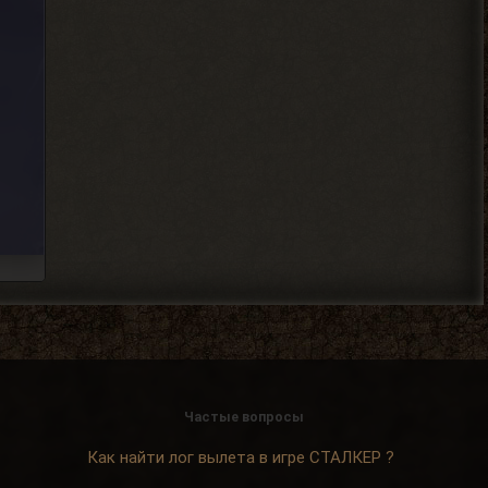
механика у тя нет пока
скорей всего.
2026-08-04 18:12:06
Djetch
, та я уже
> Alehandro
разобрался спасибо
2026-08-04 18:11:56
Alehandro
, Вист, Хакер,
> Djetch
Кулинар, Гоша, медик Леонид
чтоль, кладовщик не помню как его, Лис.
Всех короче тыкай.
2026-08-04 18:08:46
Ковырялов
, здесь, то
> Вадим Копусов
бишь в чате, их вообще никто
не читает, ибо логи засоряют сам чат
своими размерами.
Частые вопросы
2026-08-04 17:59:50
Как найти лог вылета в игре СТАЛКЕР ?
Djetch