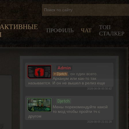
РАКТИВНЫЕ
ТОП
ПРОФИЛЬ
ЧАТ
СТАЛКЕР
Ы
Admin
, он один всего.
> Djetch
Арканум или как-то так
называется. И он не вышел в релиз еще
2026-08-06 00:50:42
Djetch
Мены порекомендуйте какой
то мод чтобы пройти тч с
другом
2026-08-05 21:01:28