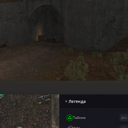
Легенда
▼
Тайник
(81)