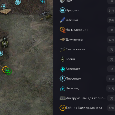
ПДА
(5)
Предмет
(41)
Флешка
(10)
На модерации
(1)
Документы
(27)
Снаряжение
(9)
Броня
(7)
Артефакт
(2)
Персонаж
(115)
Переход
(115)
Инструменты для калибровки
(1)
Тайник Коллекционера
(59)