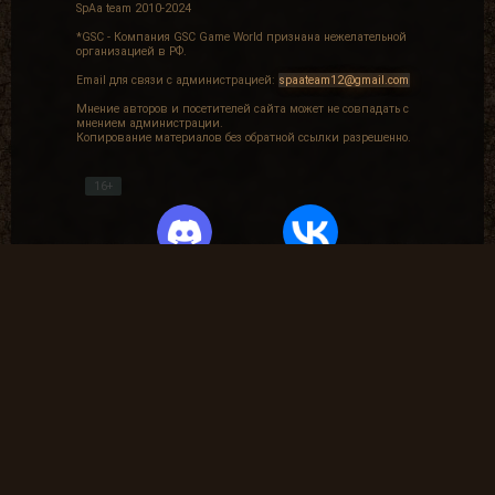
SpAa team 2010-2024
*GSC - Компания GSC Game World признана нежелательной
организацией в РФ.
Email для связи с администрацией:
spaateam12@gmail.com
Мнение авторов и посетителей сайта может не совпадать с
мнением администрации.
Копирование материалов без обратной ссылки разрешенно.
16+
Частые вопросы
Как найти лог вылета в игре СТАЛКЕР ?
В какие моды поиграть?