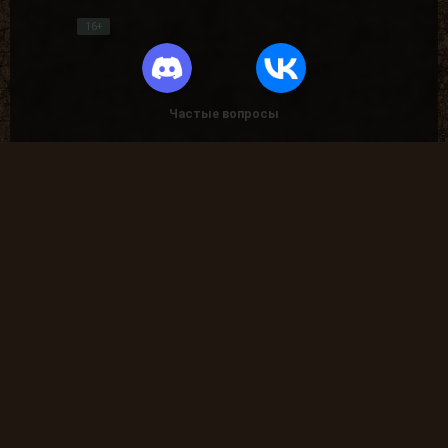
16+
Частые вопросы
Как найти лог вылета в игре СТАЛКЕР ?
В какие моды поиграть?
Где скачать оригинальную версию игры?
Где скачать патчи на сталкер?