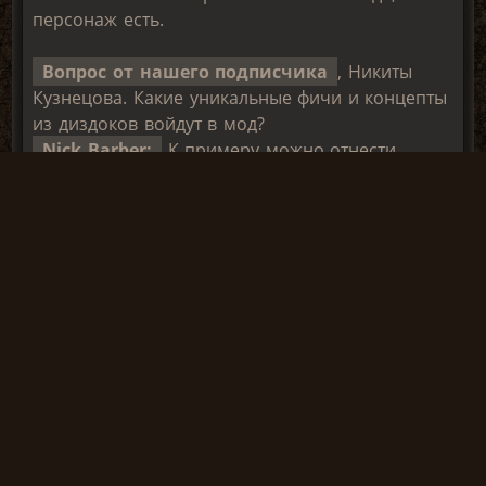
персонаж есть.
Вопрос от нашего подписчика
, Никиты
Кузнецова. Какие уникальные фичи и концепты
из диздоков войдут в мод?
Nick Barber:
К примеру можно отнести
некоторые концепт арты от Moisey.
Определённая часть идей оттуда будут
присутствовать в моде.
Вестник:
Финальный вопрос. Увидим ли мы
нашего друга, Журналиста, в изменённом виде?
В концовке, в дизайн-документах, упоминается,
что мы видим его "почти утратившим
человеческий облик"?
Nick Barber:
Персонаж Журналиста также
претерпел определённые изменения в 3.0, в
частности сюжет связанный с ним.