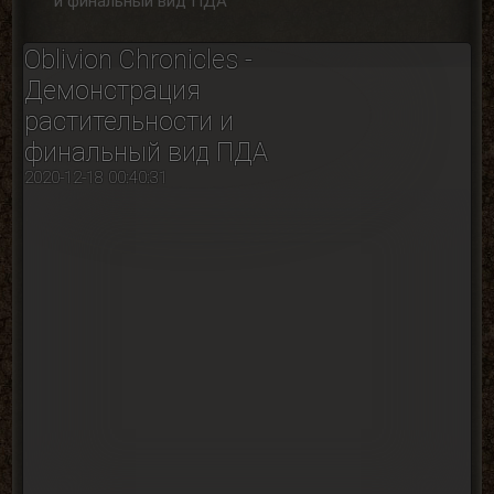
и финальный вид ПДА
Oblivion Chronicles -
Демонстрация
растительности и
финальный вид ПДА
2020-12-18 00:40:31