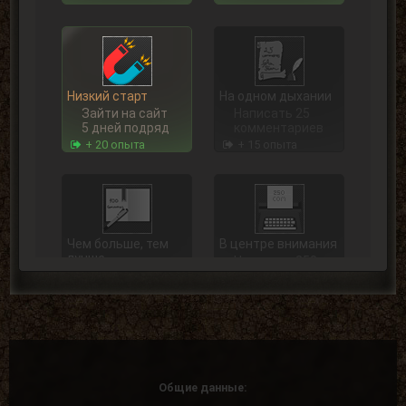
Низкий старт
На одном дыхании
Зайти на сайт
Написать 25
5 дней подряд
комментариев
+ 20 опыта
+ 15 опыта
Чем больше, тем
В центре внимания
лучше
Написать 250
Написать 100
комментариев
комментариев
+ 75 опыта
+ 40 опыта
Общие данные: