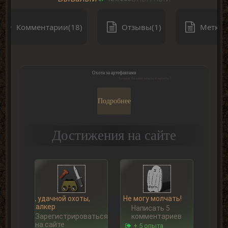
Комментарии(18)
Отзывы(1)
Метки(
Охота за артефактами
Хочешь больше опыта и валюты?
Подробнее
Достижения на сайте
Ну, удачной охоты,
Не могу молчать!
Сталкер
Написать 5
Зарегистрироваться
комментариев
на сайте
+ 5 опыта