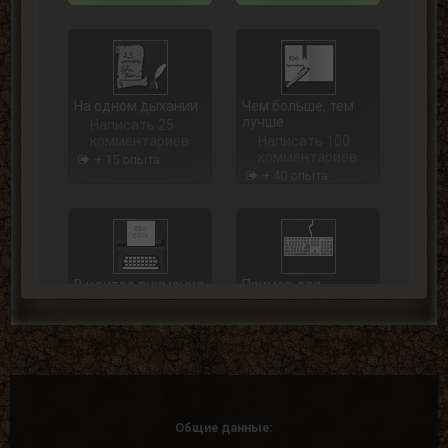
На одном дыхании
Чем больше, тем
лучше
Написать 25
комментариев
Написать 100
комментариев
+ 15 опыта
+ 40 опыта
В центре внимания
Пример для
подражания
Написать 250
комментариев
Написать 500
комментариев
+ 75 опыта
+ 125 опыта
Общие данные: