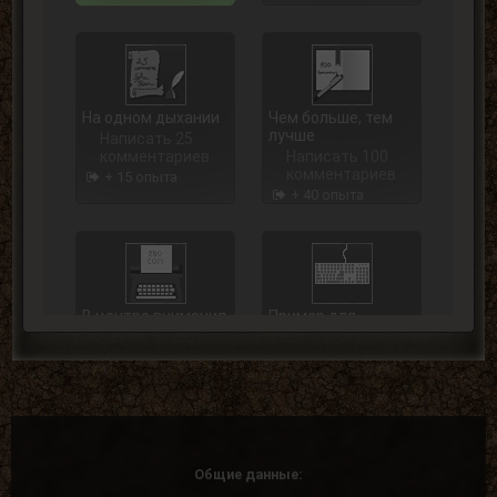
На одном дыхании
Чем больше, тем
лучше
Написать 25
комментариев
Написать 100
комментариев
+ 15 опыта
+ 40 опыта
В центре внимания
Пример для
подражания
Написать 250
комментариев
Написать 500
комментариев
+ 75 опыта
+ 125 опыта
Общие данные: