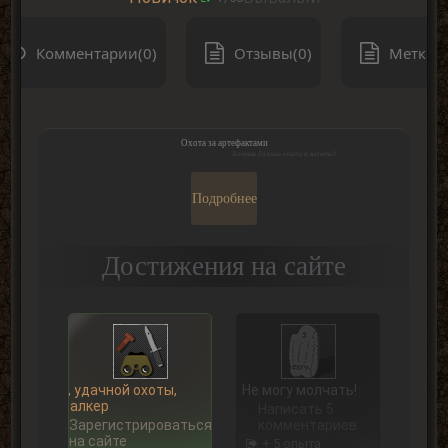
Комментарии(0)
Отзывы(0)
Метки(0
Охота за артефактами
Хочешь больше опыта и валюты?
Подробнее
Достижения на сайте
Ну, удачной охоты,
Не могу молчать!
Сталкер
Написать 5
Зарегистрироваться
комментариев
на сайте
+ 5 опыта