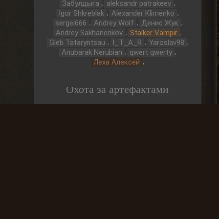
,
,
Забулдыга
aleksandr patrakeev
,
,
Igor Shkreblak
Alexander Klimenko
,
,
,
sergei666
Andrey Wolf
Денис Жук
,
,
Andrey Sakhanenkov
Stalker Vampir
,
,
,
Gleb Tataryntsau
I_T_A_R
Yaroslav98
,
,
Anubarak Nerubian
qwert qwerty
,
Леха Алексей
Охота за артефактами
До выброса
03 Дней