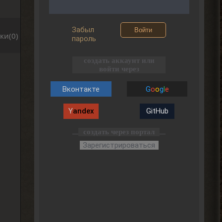
Забыл
Войти
ки(0)
пароль
создать аккаунт или
войти через
Вконтакте
G
o
o
g
l
e
Y
andex
GitHub
создать через портал
Зарегистрироваться