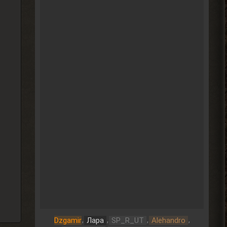
,
,
,
,
Dzgamir
Лара
SP_R_UT
Alehandro