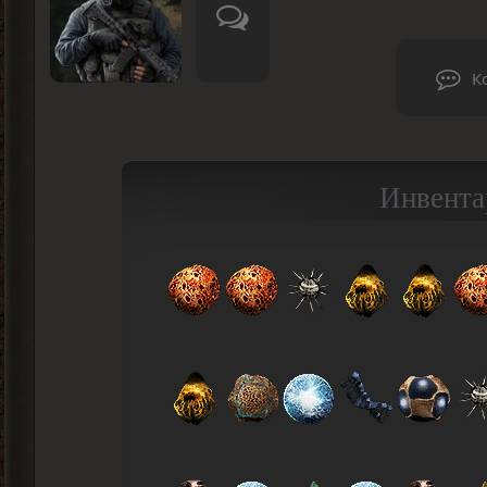
К
Инвента