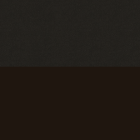
Недельная поул-
На одном дыхании
позиция
Написать 25
Награждается
комментариев
пользователь,
+ 15 опыта
который занял
1 место в
недельном
топе в
разделе
«Тесты»
+ 250 опыта
ния
Пример для
Карьерист
подражания
Написать 1000
в
Написать 500
комментариев
комментариев
+ 200 опыта
+ 125 опыта