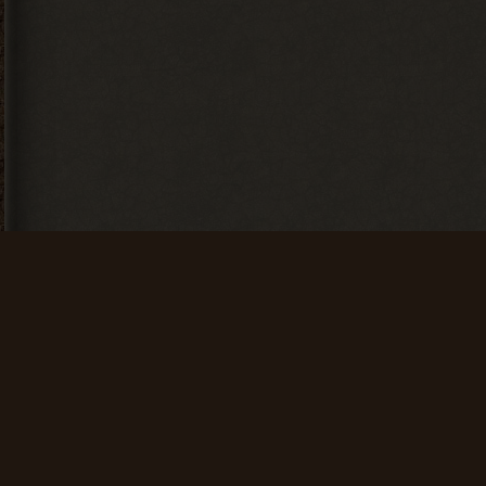
Искатель
Первая вылазка
Найти 100
Просмотреть
артефактов
1000
материалов
+ 25 опыта
сайта
+ 50 опыта
Чем больше, тем
В центре внима
лучше
Написать 250
Написать 100
комментарие
комментариев
+ 75 опыта
+ 40 опыта