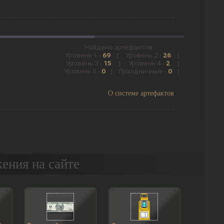
Найдено артефактов
Уровень 1 -
69
|
Уровень 2 -
26
|
Уровень 3 -
15
|
Уровень 4 -
2
|
Уровень 5 -
0
|
Праздничные -
0
|
О системе артефактов
ения на сайте