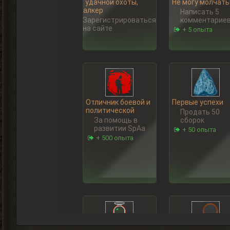
Ну, удачной охоты,
Не могу молчать
Сталкер
Написать 5
Зарегистрироваться
комментарие
на сайте
+ 5 опыта
Отличник боевой и
Первые успехи
политической
Продать 50
За помощь в
сборок
развитии SpAa
+ 50 опыта
+ 500 опыта