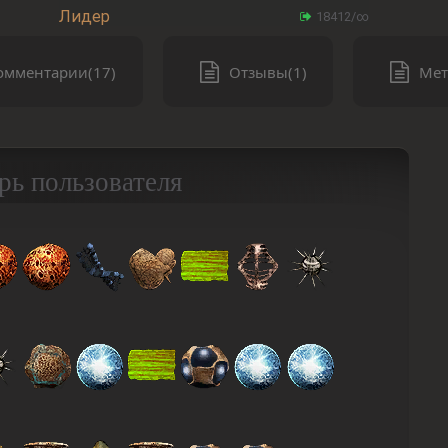
Лидер
18412/∞
омментарии(17)
Отзывы(1)
Мет
рь пользователя