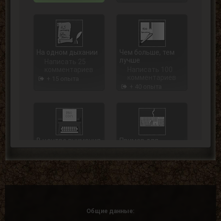
На одном дыхании
Чем больше, тем
лучше
Написать 25
комментариев
Написать 100
комментариев
+ 15 опыта
+ 40 опыта
В центре внимания
Пример для
подражания
Написать 250
комментариев
Написать 500
комментариев
+ 75 опыта
+ 125 опыта
Общие данные: