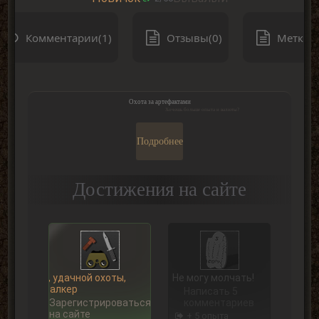
Комментарии(1)
Отзывы(0)
Метки(0
Охота за артефактами
Хочешь больше опыта и валюты?
Подробнее
Достижения на сайте
Ну, удачной охоты,
Не могу молчать!
Сталкер
Написать 5
Зарегистрироваться
комментариев
на сайте
+ 5 опыта