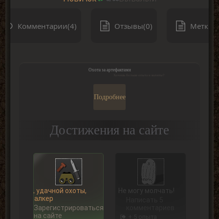
Комментарии(4)
Отзывы(0)
Метки(0
Охота за артефактами
Хочешь больше опыта и валюты?
Подробнее
Достижения на сайте
Ну, удачной охоты,
Не могу молчать!
Сталкер
Написать 5
Зарегистрироваться
комментариев
на сайте
+ 5 опыта