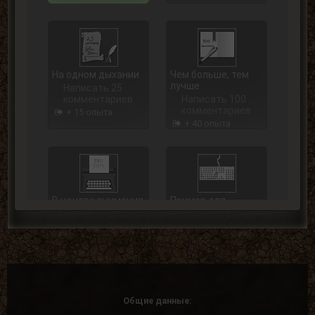
На одном дыхании
Чем больше, тем
лучше
Написать 25
комментариев
Написать 100
комментариев
+ 15 опыта
+ 40 опыта
В центре внимания
Пример для
подражания
Написать 250
комментариев
Написать 500
комментариев
+ 75 опыта
+ 125 опыта
Общие данные: