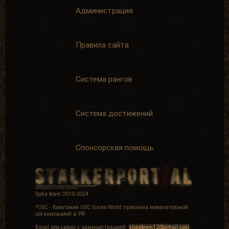
Искатель
Твой путь
Администрация
завершается
Найти 100
артефактов
Зайти на сайт
15 дней
+ 25 опыта
подряд
Правила сайта
+ 50 опыта
Система рангов
Дневная поул-
Super star
Система достижений
позиция
За первое
Награждается
место в топе
пользователь,
пользователей
который занял
+ 100 опыта
Спонсорская помощь
1 место в
дневном топе
в разделе
«Тесты»
+ 100 опыта
SpAa team 2010-2024
*GSC - Компания GSC Game World признана нежелательной
организацией в РФ.
Email для связи с администрацией:
spaateam12@gmail.com