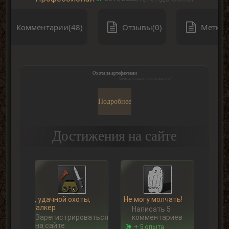
Комментарии(48)
Отзывы(0)
Метки(
Охота за артефактами
Хочешь больше опыта и валюты?
Подробнее
Достижения на сайте
Ну, удачной охоты,
Не могу молчать!
Сталкер
Написать 5
Зарегистрироваться
комментариев
на сайте
+ 5 опыта