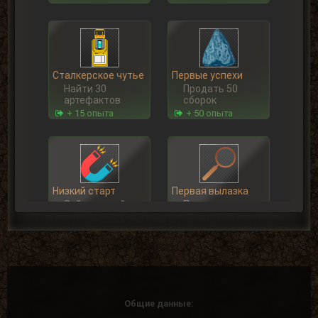
Сталкерское чутье
Первые успехи
Найти 30
Продать 50
артефактов
сборок
+ 15 опыта
+ 50 опыта
Низкий старт
Первая вылазка
Зайти на сайт
Просмотреть
5 дней подряд
1000
материалов
+ 20 опыта
сайта
+ 50 опыта
Общие данные: