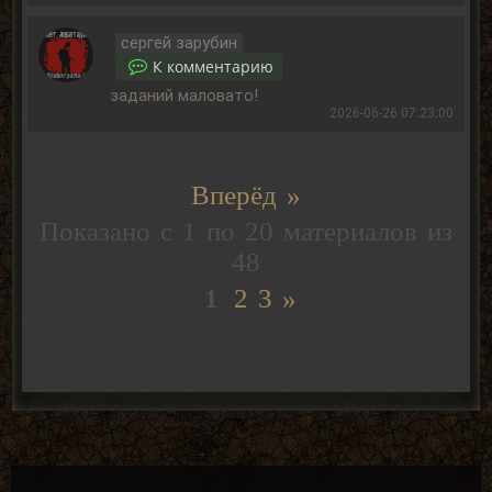
сергей зарубин
К комментарию
заданий маловато!
2026-06-26 07:23:00
Вперёд »
Показано с
1
по
20
материалов из
48
1
2
3
»