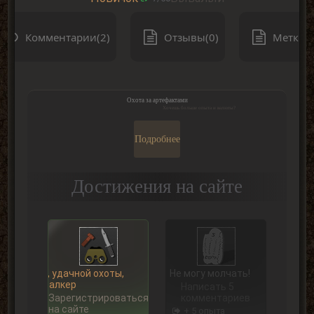
Комментарии(2)
Отзывы(0)
Метки(0
Охота за артефактами
Хочешь больше опыта и валюты?
Подробнее
Достижения на сайте
Ну, удачной охоты,
Не могу молчать!
Сталкер
Написать 5
Зарегистрироваться
комментариев
на сайте
+ 5 опыта