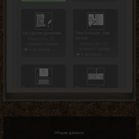
На одном дыхании
Чем больше, тем
лучше
Написать 25
комментариев
Написать 100
комментариев
+ 15 опыта
+ 40 опыта
В центре внимания
Пример для
подражания
Написать 250
комментариев
Написать 500
комментариев
+ 75 опыта
+ 125 опыта
Общие данные: