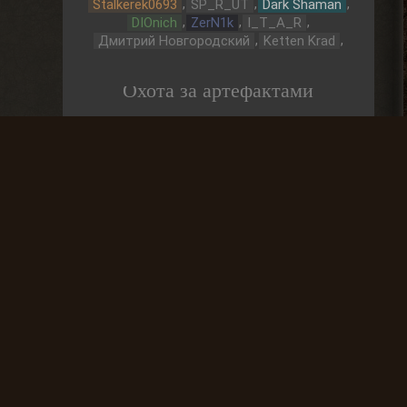
,
,
,
Stalkerek0693
SP_R_UT
Dark Shaman
,
,
,
DIOnich
ZerN1k
I_T_A_R
,
,
Дмитрий Новгородский
Ketten Krad
Охота за артефактами
До выброса
03 Дней
Частые вопросы
Как найти лог вылета в игре СТАЛКЕР ?