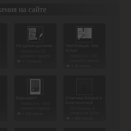
ения на сайте
!
На одном дыхании
Чем больше, тем
лучше
Написать 25
в
комментариев
Написать 100
комментариев
+ 15 опыта
+ 40 опыта
Карьерист
Отличник боевой и
политической
Написать 1000
комментариев
За помощь в
в
развитии SpAa
+ 200 опыта
+ 500 опыта