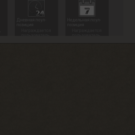
Дневная поул-
Недельная поул-
позиция
позиция
,
Награждается
Награждается
пользователь,
пользователь,
который занял
который занял
1 место в
1 место в
дневном топе
недельном
в разделе
топе в
«Тесты»
разделе
«Тесты»
+ 100 опыта
+ 250 опыта
Долгожитель
Сталкерское чутье
Зайти на сайт
Найти 30
30 дней
артефактов
подряд
+ 15 опыта
+ 150 опыта