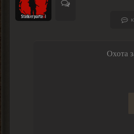
К
Охота з