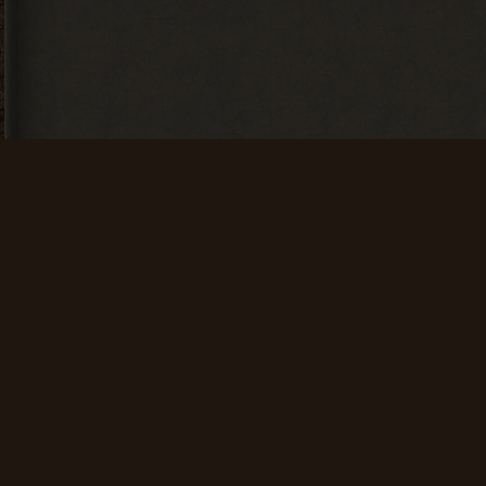
Искатель
Счастливчик
Найти 100
Найти 500
артефактов
артефактов
+ 25 опыта
+ 100 опыта
Мусоросборщик
Финиш
Продать 600
Зайти на сайт
сборок
60 дней
подряд
+ 150 опыта
+ 200 опыта
Общие данные:
Администрация
Проводник