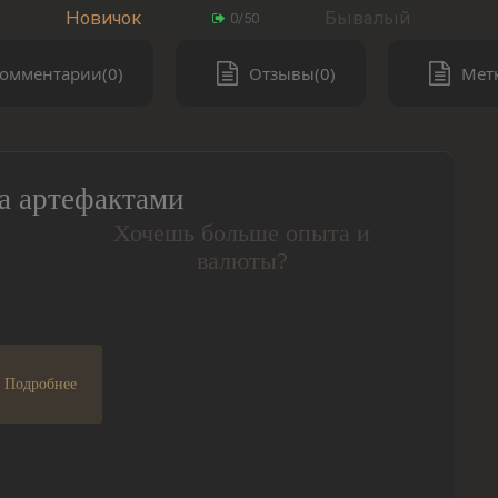
Новичок
Бывалый
0/50
омментарии(0)
Отзывы(0)
Метк
а артефактами
Хочешь больше опыта и
валюты?
Подробнее