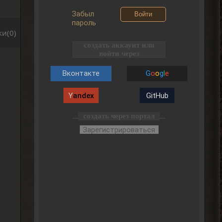
Забыл
Войти
пароль
и(0)
создать аккаунт или
войти через
Вконтакте
G
o
o
g
l
e
Y
andex
GitHub
создать через портал
Зарегистрироваться