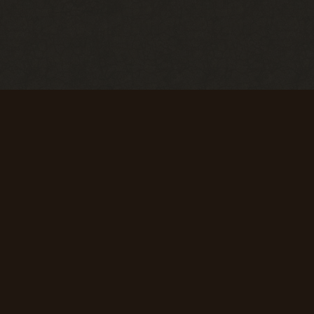
Первые успехи
Коммерсант
Продать 50
Продать 150
сборок
сборок
+ 50 опыта
+ 75 опыта
Первая вылазка
Исследователь
Просмотреть
Просмотреть
1000
10 000
материалов
материалов
сайта
сайта
+ 50 опыта
+ 150 опыта
SpAa team 2010-2024
Super star