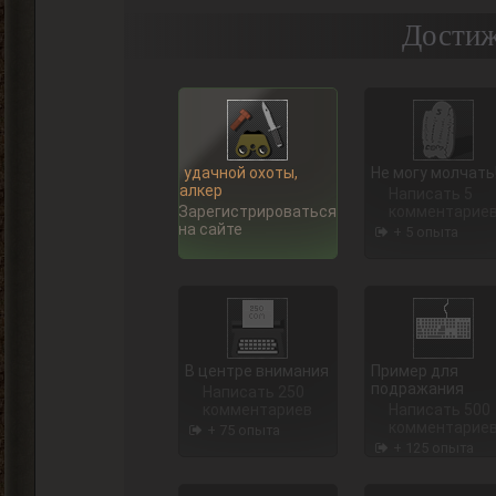
Достиж
Ну, удачной охоты,
Не могу молчать
Сталкер
Написать 5
Зарегистрироваться
комментарие
на сайте
+ 5 опыта
В центре внимания
Пример для
подражания
Написать 250
комментариев
Написать 500
комментарие
+ 75 опыта
+ 125 опыта