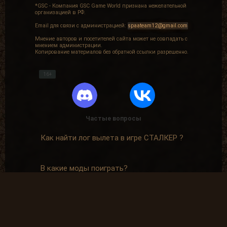
*GSC - Компания GSC Game World признана нежелательной
организацией в РФ.
Email для связи с администрацией:
spaateam12@gmail.com
Мнение авторов и посетителей сайта может не совпадать с
мнением администрации.
Копирование материалов без обратной ссылки разрешенно.
16+
Частые вопросы
Как найти лог вылета в игре СТАЛКЕР ?
В какие моды поиграть?
Где скачать оригинальную версию игры?