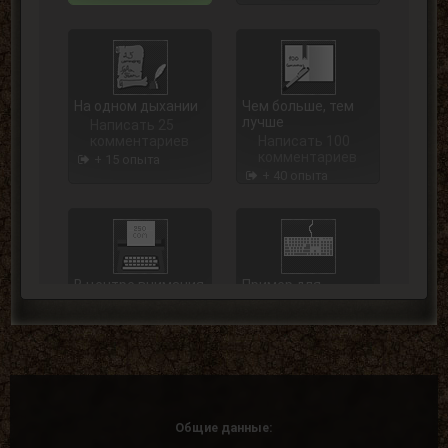
На одном дыхании
Чем больше, тем
лучше
Написать 25
комментариев
Написать 100
комментариев
+ 15 опыта
+ 40 опыта
В центре внимания
Пример для
подражания
Написать 250
комментариев
Написать 500
комментариев
+ 75 опыта
+ 125 опыта
Общие данные: