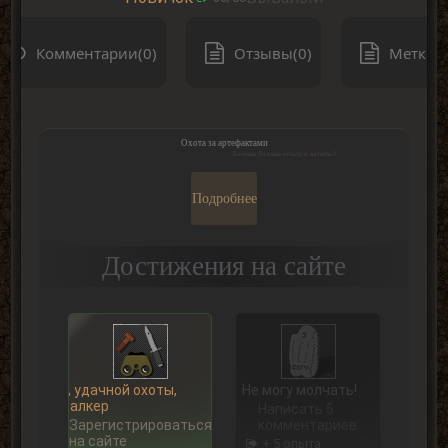
Комментарии(0)
Отзывы(0)
Метки(0
Охота за артефактами
Хочешь больше опыта и валюты?
Подробнее
Достижения на сайте
Ну, удачной охоты,
Не могу молчать!
Сталкер
Написать 5
Зарегистрироваться
комментариев
на сайте
+ 5 опыта