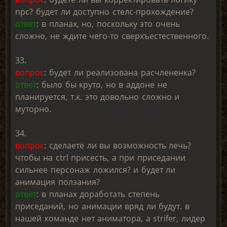
npc? будет ли доступно стелс-прохождение?
ответ
: в планах, но, поскольку это очень
сложно, не ждите чего-то сверхъестественного.
33.
вопрос
: будет ли реализована расчлененка?
ответ
: было бы круто, но в аддоне не
планируется, т.к. это довольно сложно и
муторно.
34.
вопрос
: сделаете ли вы возможность лечь?
чтобы на ctrl присесть, а при приседании
сильнее персонаж ложился? и будет ли
анимация ползания?
ответ
: в планах доработать степень
приседаний, но анимации вряд ли будут. в
нашей команде нет аниматора, а strifer, лидер