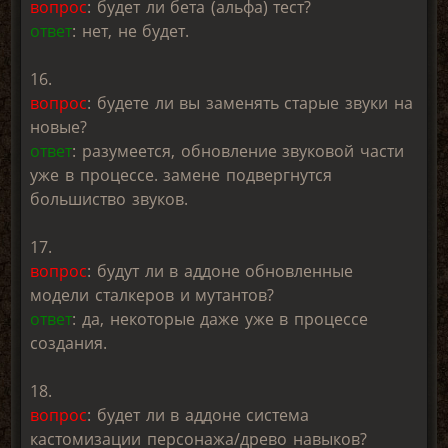
вопрос
: будет ли бета (альфа) тест?
ответ
: нет, не будет.
16.
вопрос
: будете ли вы заменять старые звуки на
новые?
ответ
: разумеется, обновление звуковой части
уже в процессе. замене подвергнутся
большиство звуков.
17.
вопрос
: будут ли в аддоне обновленные
модели сталкеров и мутантов?
ответ
: да, некоторые даже уже в процессе
создания.
18.
вопрос
: будет ли в аддоне система
кастомизации персонажа/древо навыков?