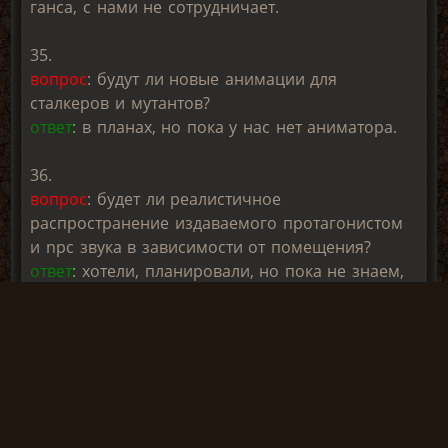
ганса, с нами не сотрудничает.
35.
вопрос
: будут ли новые анимации для
сталкеров и мутантов?
ответ
: в планах, но пока у нас нет аниматора.
36.
вопрос
: будет ли реалистичное
распространение издаваемого протагонистом
и npc звука в зависимости от помещения?
ответ
: хотели, планировали, но пока не знаем,
возьмемся ли за реализацию.
37.
вопрос
: будет ли система рейтинга? хотя бы
подобная той, что была в "чистое небо"?
ответ
: что-то такое планировалось. правда,
пока не знаем, как это будет в итоге выглядеть.