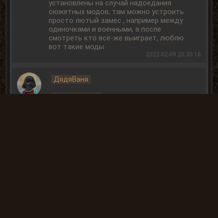
установлены на случай надоедания
сюжетных модов, там можно устроить
просто лютый замес , например между
одиночками и военными, а после
смотреть кто всё-же выиграет, люблю
вот такие моды
2022-02-09 20:30:16
ДядяВаня
Полезно
1
Ни хрена не понял, но очень интересно!
Особенно заинтриговало "форах".
Понятно, что имелось в виду "ворох",
но ТАК исказить слово...
2021-12-03 14:53:32
Вы не
можете