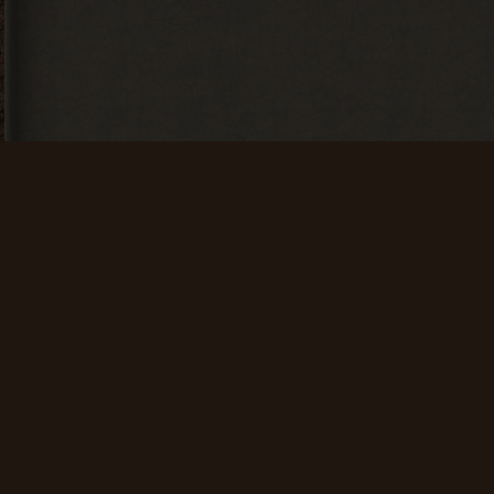
Искатель
Счастливчик
Найти 100
Найти 500
артефактов
артефактов
+ 25 опыта
+ 100 опыта
Мусоросборщик
Финиш
Продать 600
Зайти на сайт
сборок
60 дней
подряд
+ 150 опыта
+ 200 опыта
Проводник