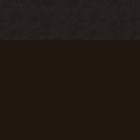
Первые успехи
Коммерсант
Продать 50
Продать 150
сборок
сборок
+ 50 опыта
+ 75 опыта
Первая вылазка
Исследователь
Просмотреть
Просмотреть
1000
10 000
материалов
материалов
сайта
сайта
+ 50 опыта
+ 150 опыта
Super star