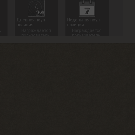
Дневная поул-
Недельная поул-
позиция
позиция
,
Награждается
Награждается
пользователь,
пользователь,
который занял
который занял
1 место в
1 место в
дневном топе
недельном
в разделе
топе в
«Тесты»
разделе
«Тесты»
+ 100 опыта
+ 250 опыта
Долгожитель
Сталкерское чутье
Зайти на сайт
Найти 30
30 дней
артефактов
подряд
+ 15 опыта
+ 150 опыта