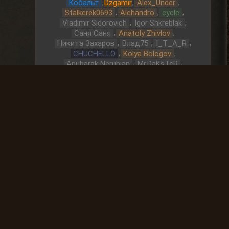
,
,
,
Кобальт
Dzgamir
Alex_Under
,
,
,
Stalkerek0693
Alehandro
cycle
,
,
Vladimir Sidorovich
Igor Shkreblak
,
,
Саня Саня
Anatoly Zhivlov
,
,
,
Никита Захаров
Влад75
I_T_A_R
,
,
CHUCHELLO
Kolya Bologov
,
,
Anubarak Nerubian
Mr.DaKsTeR
,
,
Roman Tradov
Andrey Gorelov
Охота за артефактами
До выброса
03 Дней