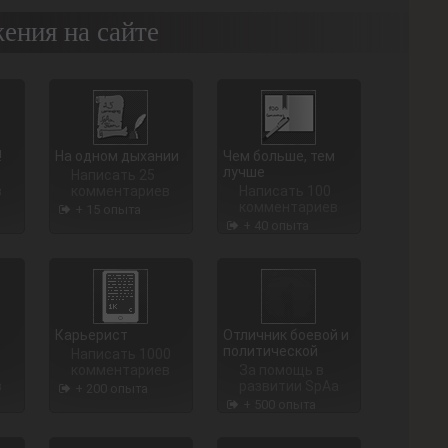
ения на сайте
!
На одном дыхании
Чем больше, тем
лучше
Написать 25
в
комментариев
Написать 100
комментариев
+ 15 опыта
+ 40 опыта
Карьерист
Отличник боевой и
политической
Написать 1000
комментариев
За помощь в
в
развитии SpAa
+ 200 опыта
+ 500 опыта