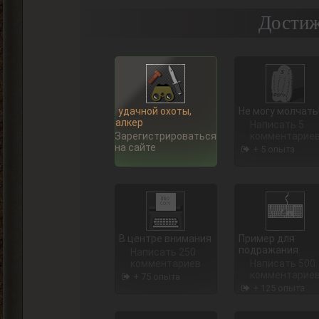
Достиж
Ну, удачной охоты,
Не могу молчать
Сталкер
Написать 5
Зарегистрироваться
комментарие
на сайте
+ 5 опыта
В центре внимания
Пример для
подражания
Написать 250
комментариев
Написать 500
комментарие
+ 75 опыта
+ 125 опыта