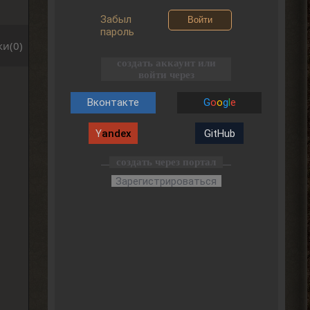
Забыл
Войти
пароль
и(0)
создать аккаунт или
войти через
Вконтакте
G
o
o
g
l
e
Y
andex
GitHub
создать через портал
Зарегистрироваться