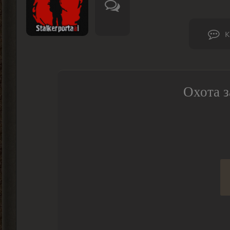
К
Охота з