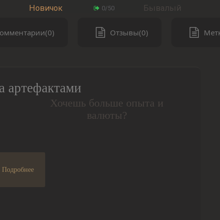
Новичок
Бывалый
0/50
омментарии(0)
Отзывы(0)
Метк
а артефактами
Хочешь больше опыта и
валюты?
Подробнее