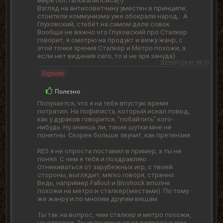
Взгляд на антисоветчину уместен в принципе,
стоители коммунизма уже обокрали народ, . А
Глуховский, стебёт на самом деле совок.
Вообще не важно что Глуховский про Сталкер
говорит, я смотрю на продукт и вижу жанр, с
этой точки зрения Сталкер и Метро похожи, а
если нет видения сего, то и не зря зануда)
2022-07-29 01:39:17
Ognom
Полезно
Получается, что я на тебя впустую время
потратил. На пофигиста, который искал повод,
как у дураков говорится, "побайтить" кого-
нибудь. Ну знаешь ли, такие шутки мне не
понятны. Скорее больше звучит, как претензия.
RE5 я не спроста поставил в пример, а ты не
понял. С чем я тебя и поздравляю.
Отнекиваться от зарубежных игр, с твоей
стороны, выглядит, мягко говоря, странно.
Ведь, например Fallout и Bioshock вполне
похожи на метро и сталкер(местами). По тому
же жанру и по многим другим вещам.
Ты так на вопрос, чем сталкер и метро похожи,
не ответил. Ты уклоняешься от вопроса и тем