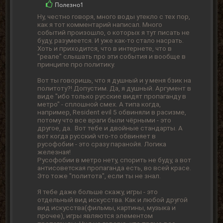
Полезно
1
Ну, честно говоря, много воды утекло с тех пор,
как я тот комментарий написал. Много
событий произошло, о которых я тут писать не
буду, разумеется. И уже как-то стало насрать.
Хоть и приходится, что в интернете, что в
"реале" слышать про эти события и вообще в
принципе про политику.
Вот ты говоришь, что я душный и у меня бзик на
политоту?! Допустим. Да, я душный. Аргумент в
виде "ибо только русские видят пропаганду в
метро" - сплошной смех. А типа когда,
например, Resident evil 5 обвиняли в расизме,
потому что все враги были чёрными - это
другое, да. Вот тебе и двойные стандарты. А
вот когда русский что-то обвиняет в
русофобии - это сразу паранойя. Логика
железная!
Русофобии в метро нету, спорить не буду, а вот
антисоветская пропаганда есть, во всей красе.
Это тоже "политота", если ты не знал.
Я тебе даже больше скажу, игры - это
отдельный вид искусства. Как и любой другой
вид искусства(фильмы, картины, музыка и
прочее), игры являются элементом