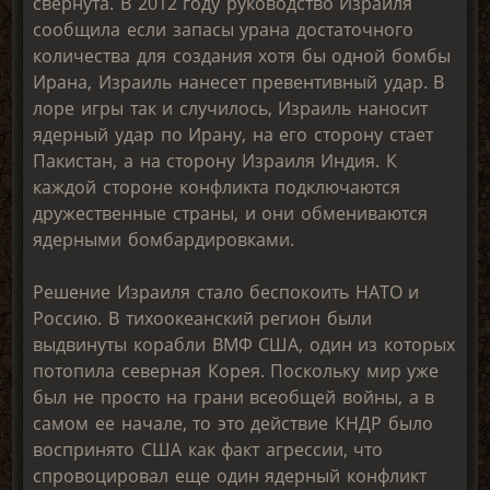
свернута. В 2012 году руководство Израиля
сообщила если запасы урана достаточного
количества для создания хотя бы одной бомбы
Ирана, Израиль нанесет превентивный удар. В
лоре игры так и случилось, Израиль наносит
ядерный удар по Ирану, на его сторону стает
Пакистан, а на сторону Израиля Индия. К
каждой стороне конфликта подключаются
дружественные страны, и они обмениваются
ядерными бомбардировками.
Решение Израиля стало беспокоить НАТО и
Россию. В тихоокеанский регион были
выдвинуты корабли ВМФ США, один из которых
потопила северная Корея. Поскольку мир уже
был не просто на грани всеобщей войны, а в
самом ее начале, то это действие КНДР было
воспринято США как факт агрессии, что
спровоцировал еще один ядерный конфликт