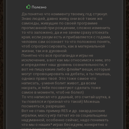
Полезно
Да понятно что комменту твоему, год стукнул.
Знаю людей, давно живу, они всё такие же
самоеды, живущие по своей программе
прописанной при рождении, сложно изменить
то что заложено, да и не зачем сразу отсекать
края; если разум есть и прибавляется с годами,
человек сам осознает то что положено понять,
чтоб спрогрессировать, как в материальной
жизни, так и в духовной.
Понятно что всё пропаганда и игры не
исключение, а вот как мы относимся к ним, это
и определяет наш уровень сознательности, я
вот не пишу какие либо флейм* вещи, которые
могут спровоцировать на дебаты, а ты пишешь,
однако право твоё. Это тоже самое что
написать, -у меня болит живот, да всем
насрать, и тебе посоветуют сделать тоже
самое в моменте, чтоб не болел)
То что написал что душный, это считай шутка, а
ты повёлся и признал что такой) Можешь
посмеяться, разрешаю.
Вот не ставь пример RE5 и др. закардонские
игралки, массу игр патчат из-за социальщины
надуманной, особенно сейчас, надо понимать
что мы о наших* играх беседуем, конкретно о
мире постапокалипсиса(!).