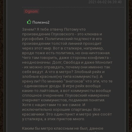
2021-06-02 06:39:40
Ognom
Полезно
2
Зачем? Я тебе отвечу. Потому что
произведение Глуховского - это клюква и
русофобия. Политический подтекст в его
произведении толстой линией проходит
через этот мир. Вот в сталкере, например,
вроде тоже есть политика, но она ничтожная.
Чего там говорить, даже стороны конфликта -
неоднозначны. Долг, Свобода и даже Монолит
- их можно оправдать, почему они именно так
себя ведут. А что в метро? Злобный рейх и
злобные красные(ну типа коммунисты). А
хрену ли? По мнению "знатоков" что эти, что те
- одинаковые уроды. В игре рейх вообще
какие-то лайтовые, а вот коммунисты вообще
сплошное очернение. Глуховский намеренно
очерняет коммунистов, подменяя понятия.
Хотя с нацистами то же самое. И
исключительно хорошие спартанцы. Все
красавчики. Это один пункт и метро уже сосёт
у сталкера, а этих пунктов много.
Каким бы метро классным не был, данное