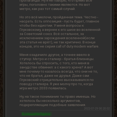
пропаганды. Ну я не говорю, что прямо все
игры, поголовно такими являются. Но вот
метро, как раз тот самый случай.
Но это всё мелочи, пройденная тема. Честно -
насрать. Есть оппозиция - пусть будет, главное
чтобы без идиотии. У меня вопросы к
Глуховскому, а вернее к его шизе во вселенной
за Советский союз. Всё остальное, за
исключением зарождения вселенной(если
эта статья не врёт), не так критично. В конце
концов, это не серия call of duty modern warfare.
Меня озадачило другое, а точнее ввело в
ступор: Метро и сталкер - братья-близнецы.
Хотелось бы спросить, с того, кто меня в
занудстве обвинил: а с какого хрена? А вот
мне почему-то казалось всегда, что они не то,
что не братья, даже не друзья. Даже сам
Глуховский отрицательно высказывался по
поводу сталкера. Я уже молчу про то, когда
игра метро 2033 появилась.
Ну, на такое понимание ты право имеешь. Но
хотелось бы несколько аргументов,
подкрепляющие подобные заявления.
2022-07-29 00:20:02
БольшеНеЗдесь