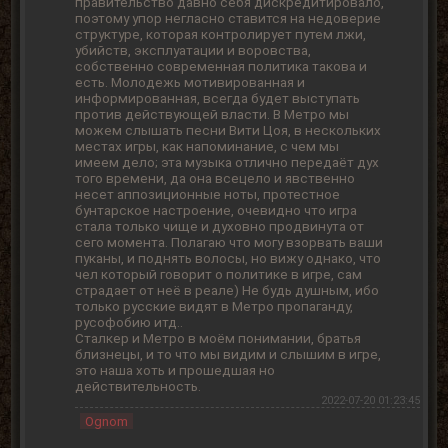
правительство давно себя дискредитировало,
поэтому упор негласно ставится на недоверие
структуре, которая контролирует путем лжи,
убийств, эксплуатации и воровства,
собственно современная политика такова и
есть. Молодежь мотивированная и
информированная, всегда будет выступать
против действующей власти. В Метро мы
можем слышать песни Вити Цоя, в нескольких
местах игры, как напоминание, с чем мы
имеем дело; эта музыка отлично передаёт дух
того времени, да она всецело и явственно
несет аппозиционные ноты, протестное
бунтарское настроение, очевидно что игра
стала только чище и духовно продвинута от
сего момента. Полагаю что могу взорвать ваши
пуканы, и поднять волосы, но вижу однако, что
чел который говорит о политике в игре, сам
страдает от неё в реале) Не будь душным, ибо
только русские видят в Метро пропаганду,
русофобию итд..
Сталкер и Метро в моём понимании, братья
близнецы, и то что мы видим и слышим в игре,
это наша хоть и прошедшая но
действительность.
2022-07-20 01:23:45
Ognom