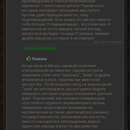
произведения остаётся политической
картиной. + некоторые цитаты Глуховского,
которые агитируют молодёжь выступать
против действующей власти, тому
подтверждение. Я не скажу, что метро сама по
себе плохая. У главный минус - это политика. И
именно из-за этого минуса, на мой взгляд,
метро всегда будет позади Сталкера, помимо
других минусов, которые я не озвучил.
2021-07-10 03:04:40
БольшеНеЗдесь
Полезно
Когда играл в Метро, никакой политики
отвлекающей не заметил. Однако встреча
знакомых слов типо "красные", "рейх" и других
упомянутых в игре, трактую как уместное
авторство. По большому счету, не важно какой
"-изм" вы исповедуете, вы всё равно будете
обмануты, история хорошо показывает данный
факт. Глуховский, как человек понимающий
суть любого крупного управляющего органа,
намеренно акцентирует внимание на
человеческих истинах, критикуя(заслуженно)
государственность, показывая как оно есть,
тем кто находится в заблуждении, веря в
единство народа и власти; увы рейх как