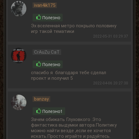
ivan4ik175
Полезно
Эх вселенная метро покрыло половину
игр такой тематики
2022-05-31 03:29:37
CrAuZu CaT
Полезно
спасибо я благодаря тебе сделал
проект и получил 5
2022-04-06 20:27:30
banzay
Полезно
1
Зачем обижать Глуховкого .Это
фантастика выдумки автора.Политику
можно найти везде ,если ее хочется
искать.Просто играйте и радуйтесь.