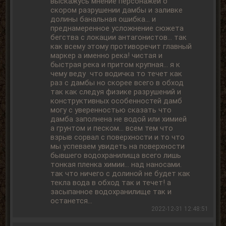
выскажусь мнение персонажей о
скором разрушении дамбы и заливке
долины банальная ошибка... и
преднамеренное усложнение сюжета
бегства с локации антагонистов... так
как всему этому противоречит главный
маркер а именно река! чистая и
быстрая река и притом крупная... я к
чему веду что водичка то течет как
раз с дамбы но скорее всего в обход
так как следуя физике разрушений и
конструктивных особенностей дамб
могу с уверенностью сказать что
дамба заполнена не водой или химией
а грунтом и песком... всем тем что
взрыв сорвал с поверхности и то что
мы успеваем увидеть на поверхности
бывшего водохранилища всего лишь
тонкая пленка химии... над наносами.
так что ничего с долиной не будет как
текла вода в обход так и течет! а
засыпанное водохранилище так и
останется...
2022-12-31 12:48:51