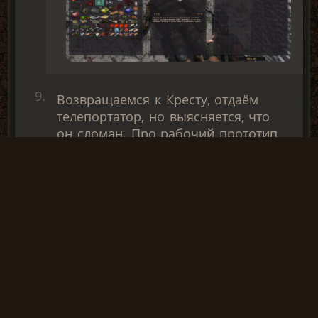
Возвращаемся к Кресту, отдаём
телепортатор, но выясняется, что
он сломан. Про рабочий прототип
Крест советует спросить у учёных,
появившихся на
Металлургическом заводе.
Награда:
Glock 40
На Мет. заводе, в
железнодорожном тоннеле рядом
с переходом на Болота, встречаем
группу учёных, говорим с
доцентом Загорским. Он